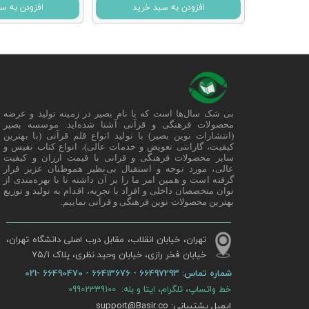
افزودن به سبد خرید
افزودن به س
بی شک سال‌ها است که با نام بصیر در زمینه تولید و عرضه
محصولات فرهنگی و قرآنی آشنا شده‌اید. موسسه بصیر
(انتشارات نوین بصیر) با تولید انواع قلم قرآنی (با بهترین
کیفیت، گارانتی تعویض و خدمات عالی)، انواع کتاب نفیس و
سایر محصولات فرهنگی و قرانی با قیمت ارزان و کیفیت
عالی، مورد توجه و استقبال بی‌نظیر هموطنان عزیز قرار
گرفته است و همین امر ما را بر آن داشته تا با بهره‌مندی از
توان متخصصان داخلی و افراد با تجربه، اقدام به تولید و توزیع
بهترین محصولات نوین فرهنگی و قرآنی نماییم.
تهران، خیابان انقلاب، مقابل درب اصلی دانشگاه تهران،
خیابان فخر رازی، خیابان وحید نظری، پلاک ۷۵/۱​​​​​​​
شماره تماس:
66497293 - 66413676 - 66490470 -021
خط واتساپ، تلگرام، ایتا و بله: 09902339100
ایمیل پشتیبانی: support@Basir.co