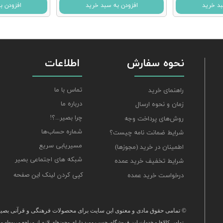
بد خرید
افزودن به سبد خرید
افزودن ب
نحوه سفارش
اطلاعات
تماس با ما
راهنمای خرید
درباره ما
زمان و نحوه ارسال
چرا بصیر...؟!
روش‌های پرداخت وجه
شماره حساب‌ها
شرایط ضمانت نامه چیست؟
مسیریابی سریع
اطمینان در خرید (مجوزها)
شبکه های اجتماعی بصیر
شرایط تخفیف خرید عمده
کپی کردن لینک این صفحه
درخواست خرید عمده
© تمامی حقوق مادی و معنوی این سایت برای محصولات فرهنگی و قرآنی بصیر 
تمامی كالاها و خدمات این فروشگاه، حسب مورد دارای مجوزهای لازم از مراجع مربوطه می‌