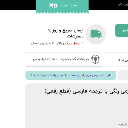
ت نام
سبد خرید
۰
کاربری من
گذر واژه
ارسال سریع و روزانه
جو
ات
سفارشات
>
ارسال رایگان
بالای 3 میلیون تومان
از حساب
دریافت کد تخفیف شما | هدیه بصیر
 با ما
 ادعیه
! قیمت و موجودی به روز است; با خیال راحت خرید کنید
ب نفیس
 قلم بصیر
ی رنگی با ترجمه فارسی (قطع رقعی)
ختلف