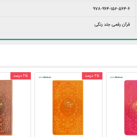
978-964-152-564-6
قرآن رقعی جلد رنگی
۲۵ درصد
۲۵ درصد