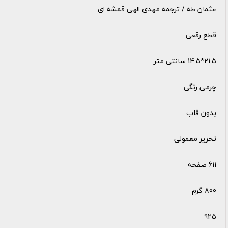
عثمان طه / ترجمه مهدی الهی قمشه ای
قطع رقعی
21.5*14.5 سانتی متر
چرمی رنگی
بدون قاب
تحریر معمولی
611 صفحه
800 گرم
925