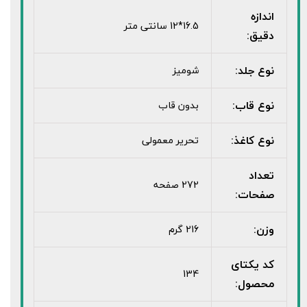
اندازه
16.5*12 سانتی متر
دقیق:
نوع جلد:
شومیز
نوع قاب:
بدون قاب
نوع کاغذ:
تحریر معمولی
تعداد
272 صفحه
صفحات:
وزن:
216 گرم
کد یکتای
134
محصول: