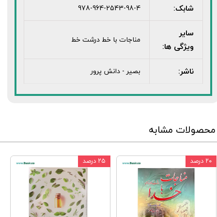
شابک:
978-964-2543-98-4
سایر
مناجات با خط درشت خط
ویژگی ها:
ناشر:
بصیر - دانش پرور
محصولات مشابه
۲۰ درصد
۲۵ درصد