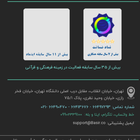
نماد ضمانت
بیش از 7 سال سابقه همکاری
بیش از 11 سال سابقه اینماد
بیش از 35 سال سابقه فعالیت در زمینه فرهنگی و قرآنی
تهران، خیابان انقلاب، مقابل درب اصلی دانشگاه تهران، خیابان فخر
رازی، خیابان وحید نظری، پلاک ۷۵/۱​​​​​​​
شماره تماس:
66497293 - 66413676 - 66490470 -021
خط واتساپ، تلگرام، ایتا و بله: 09902339100
ایمیل پشتیبانی: support@Basir.co