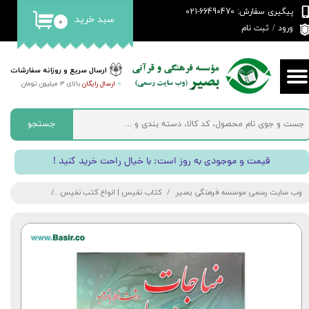
پیگیری سفارش: 66490470-021
سبد خرید
۰
حساب کاربری من
ورود
/
ثبت نام
تغییر گذر واژه
ارسال سریع و روزانه سفارشات
>
ارسال رایگان
بالای 3 میلیون تومان
سفارشات
خروج از حساب کاربری
جستجو
! قیمت و موجودی به روز است; با خیال راحت خرید کنید
وب سایت رسمی موسسه فرهنگی بصیر
کتاب نفیس | انواع کتب نفیس
کتاب مناجات ب