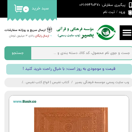
پیگیری سفارش: 66490470-021
سبد خرید
۰
حساب کاربری من
ورود
/
ثبت نام
تغییر گذر واژه
ارسال سریع و روزانه سفارشات
>
ارسال رایگان
بالای 3 میلیون تومان
سفارشات
خروج از حساب کاربری
جستجو
! قیمت و موجودی به روز است; با خیال راحت خرید کنید
وب سایت رسمی موسسه فرهنگی بصیر
کتاب نفیس | انواع کتب نفیس
کتاب گلستان س