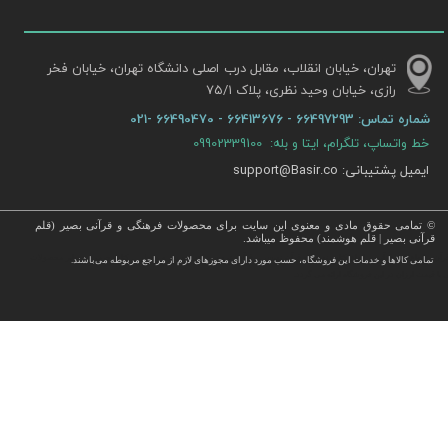
تهران، خیابان انقلاب، مقابل درب اصلی دانشگاه تهران، خیابان فخر
رازی، خیابان وحید نظری، پلاک ۷۵/۱​​​​​​​
شماره تماس:
66497293 - 66413676 - 66490470 -021
خط واتساپ، تلگرام، ایتا و بله: 09902339100
ایمیل پشتیبانی: support@Basir.co
© تمامی حقوق مادی و معنوی این سایت برای محصولات فرهنگی و قرآنی بصیر (قلم
قرآنی بصیر | قلم هوشمند) محفوظ میباشد.
قرآن ، انواع قلم قرآنی ، انواع کتاب نفیس و قرآن نفیس , قرآن عروس , کتب نفیس و معطر , کتاب چرمی و سایر محصولات
تمامی كالاها و خدمات این فروشگاه، حسب مورد دارای مجوزهای لازم از مراجع مربوطه می‌باشند.
 با قیمت ارزان در این فروشگاه ارائه می گردد.