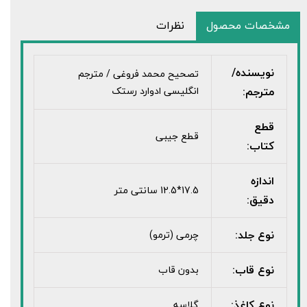
مشخصات محصول
نظرات
نویسنده/
تصحیح محمد فروغی / مترجم
مترجم:
انگلیسی ادوارد رستک
قطع
قطع جیبی
کتاب:
اندازه
17.5*12.5 سانتی متر
دقیق:
نوع جلد:
چرمی (ترمو)
نوع قاب:
بدون قاب
نوع کاغذ:
گلاسه