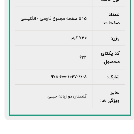
تعداد
545 صفحه مجموع فارسی - انگلیسی
صفحات:
وزن:
730 گرم
کد یکتای
624
محصول:
شابک:
978-600-6027-96-8
سایر
گلستان دو زبانه جیبی
ویژگی ها: