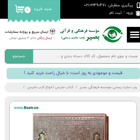
پیگیری سفارش: 66490470-021
سبد خرید
۰
حساب کاربری من
ورود
/
ثبت نام
تغییر گذر واژه
ارسال سریع و روزانه سفارشات
>
ارسال رایگان
بالای 3 میلیون تومان
سفارشات
خروج از حساب کاربری
جستجو
! قیمت و موجودی به روز است; با خیال راحت خرید کنید
وب سایت رسمی موسسه فرهنگی بصیر
کتاب نفیس | انواع کتب نفیس
کتاب گلستان س