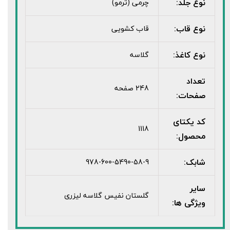
نوع جلد:
چرمی (ترمو)
نوع قاب:
قاب کشویی
نوع کاغذ:
گلاسه
تعداد
248 صفحه
صفحات:
کد یکتای
1118
محصول:
شابک:
978-600-5490-58-9
سایر
گلستان نفیس گلاسه لیزری
ویژگی ها: