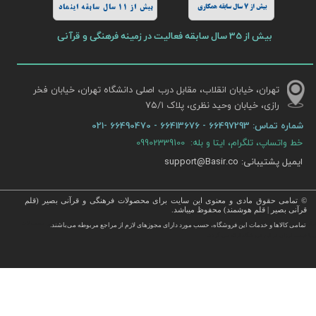
بیش از 7 سال سابقه همکاری
بیش از 11 سال سابقه اینماد
بیش از 35 سال سابقه فعالیت در زمینه فرهنگی و قرآنی
تهران، خیابان انقلاب، مقابل درب اصلی دانشگاه تهران، خیابان فخر
رازی، خیابان وحید نظری، پلاک ۷۵/۱​​​​​​​
شماره تماس:
66497293 - 66413676 - 66490470 -021
خط واتساپ، تلگرام، ایتا و بله: 09902339100
ایمیل پشتیبانی: support@Basir.co
© تمامی حقوق مادی و معنوی این سایت برای محصولات فرهنگی و قرآنی بصیر (قلم
قرآنی بصیر | قلم هوشمند) محفوظ میباشد.
قرآن ، انواع قلم قرآنی ، انواع کتاب نفیس و قرآن نفیس , قرآن عروس , کتب نفیس و معطر , کتاب چرمی و سایر محصولات
تمامی كالاها و خدمات این فروشگاه، حسب مورد دارای مجوزهای لازم از مراجع مربوطه می‌باشند.
 با قیمت ارزان در این فروشگاه ارائه می گردد.