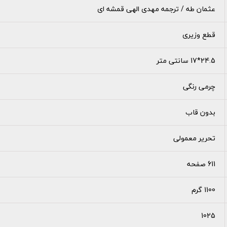
عثمان طه / ترجمه مهدی الهی قمشه ای
قطع وزیری
24.5*17 سانتی متر
چرمی رنگی
بدون قاب
تحریر معمولی
611 صفحه
1100 گرم
1025