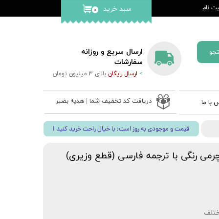
ت نام
سبد خرید
۰
کاربری من
گذر واژه
ارسال سریع و روزانه
جو
ات
سفارشات
>
ارسال رایگان
بالای 3 میلیون تومان
از حساب
دریافت کد تخفیف شما | هدیه بصیر
 با ما
 ادعیه
! قیمت و موجودی به روز است; با خیال راحت خرید کنید
ب نفیس
 قلم بصیر
چرمی رنگی با ترجمه فارسی (قطع وزیری)
ختلف