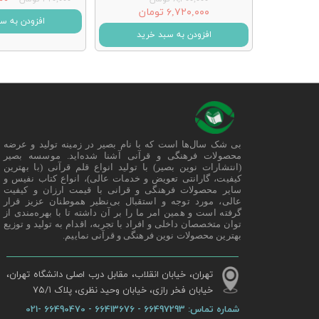
۶,۷۲۰,۰۰۰ تومان
افزودن به س
افزودن به سبد خرید
بی شک سال‌ها است که با نام بصیر در زمینه تولید و عرضه
محصولات فرهنگی و قرآنی آشنا شده‌اید. موسسه بصیر
(انتشارات نوین بصیر) با تولید انواع قلم قرآنی (با بهترین
کیفیت، گارانتی تعویض و خدمات عالی)، انواع کتاب نفیس و
سایر محصولات فرهنگی و قرانی با قیمت ارزان و کیفیت
عالی، مورد توجه و استقبال بی‌نظیر هموطنان عزیز قرار
گرفته است و همین امر ما را بر آن داشته تا با بهره‌مندی از
توان متخصصان داخلی و افراد با تجربه، اقدام به تولید و توزیع
بهترین محصولات نوین فرهنگی و قرآنی نماییم.
تهران، خیابان انقلاب، مقابل درب اصلی دانشگاه تهران،
خیابان فخر رازی، خیابان وحید نظری، پلاک ۷۵/۱​​​​​​​
شماره تماس:
66497293 - 66413676 - 66490470 -021