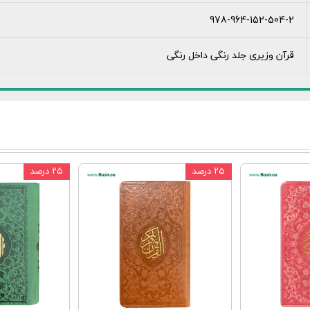
978-964-152-504-2
قرآن وزیری جلد رنگی داخل رنگی
۲۵ درصد
۲۵ درصد