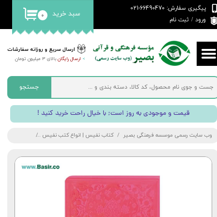
پیگیری سفارش: 66490470-021
سبد خرید
۰
حساب کاربری من
ورود
/
ثبت نام
تغییر گذر واژه
ارسال سریع و روزانه سفارشات
>
ارسال رایگان
بالای 3 میلیون تومان
سفارشات
خروج از حساب کاربری
جستجو
! قیمت و موجودی به روز است; با خیال راحت خرید کنید
وب سایت رسمی موسسه فرهنگی بصیر
کتاب نفیس | انواع کتب نفیس
کتاب دیوان حاف