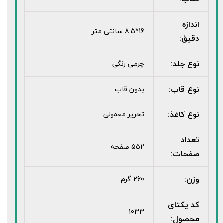
اندازه
16*8.5 سانتی متر
دقیق:
نوع جلد:
چرمی رنگی
نوع قاب:
بدون قاب
نوع کاغذ:
تحریر معمولی
تعداد
552 صفحه
صفحات:
وزن:
260 گرم
کد یکتای
1033
محصول: