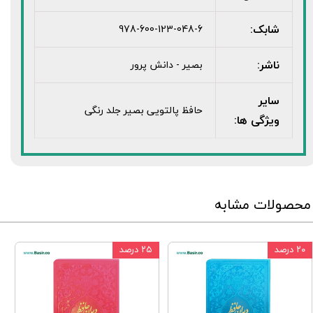
شابک:
978-600-123-048-6
ناشر:
بصیر - دانش پرور
سایر
حافظ پالتویی بصیر جلد رنگی
ویژگی ها:
محصولات مشابه
۲۰ درصد
۲۵ درصد