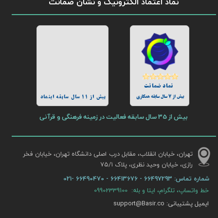
نماد اعتماد الکترونیک و نشان ضمانت
نماد ضمانت
بیش از 7 سال سابقه همکاری
بیش از 11 سال سابقه اینماد
بیش از 35 سال سابقه فعالیت در زمینه فرهنگی و قرآنی
تهران، خیابان انقلاب، مقابل درب اصلی دانشگاه تهران، خیابان فخر
رازی، خیابان وحید نظری، پلاک ۷۵/۱​​​​​​​
شماره تماس:
66497293 - 66413676 - 66490470 -021
خط واتساپ، تلگرام، ایتا و بله: 09902339100
ایمیل پشتیبانی: support@Basir.co