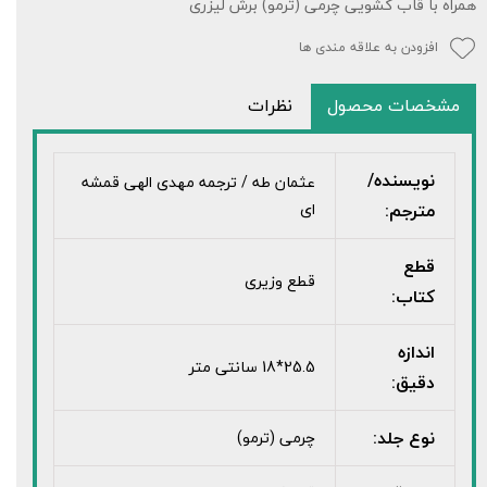
همراه با قاب کشویی چرمی (ترمو) برش لیزری
افزودن به علاقه مندی ها
مشخصات محصول
نظرات
نویسنده/
عثمان طه / ترجمه مهدی الهی قمشه
مترجم:
ای
قطع
قطع وزیری
کتاب:
اندازه
25.5*18 سانتی متر
دقیق:
نوع جلد:
چرمی (ترمو)