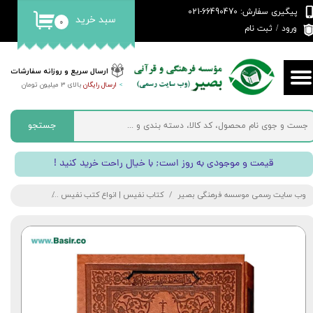
پیگیری سفارش: 66490470-021
سبد خرید
۰
حساب کاربری من
ورود
/
ثبت نام
تغییر گذر واژه
ارسال سریع و روزانه سفارشات
>
ارسال رایگان
بالای 3 میلیون تومان
سفارشات
خروج از حساب کاربری
جستجو
! قیمت و موجودی به روز است; با خیال راحت خرید کنید
وب سایت رسمی موسسه فرهنگی بصیر
کتاب نفیس | انواع کتب نفیس
کتاب قرآن نفی