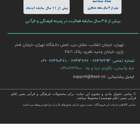
نماد ضمانت
بیش از 7 سال سابقه همکاری
بیش از 11 سال سابقه اینماد
بیش از 35 سال سابقه فعالیت در زمینه فرهنگی و قرآنی
تهران، خیابان انقلاب، مقابل درب اصلی دانشگاه تهران، خیابان فخر
رازی، خیابان وحید نظری، پلاک ۷۵/۱​​​​​​​
شماره تماس:
66497293 - 66413676 - 66490470 -021
خط واتساپ، تلگرام، ایتا و بله: 09902339100
ایمیل پشتیبانی: support@Basir.co
© تمامی حقوق مادی و معنوی این سایت برای محصولات فرهنگی و قرآنی بصیر (قلم
قرآنی بصیر | قلم هوشمند) محفوظ میباشد.
قرآن ، انواع قلم قرآنی ، انواع کتاب نفیس و قرآن نفیس , قرآن عروس , کتب نفیس و معطر , کتاب چرمی و سایر محصولات
تمامی كالاها و خدمات این فروشگاه، حسب مورد دارای مجوزهای لازم از مراجع مربوطه می‌باشند.
 با قیمت ارزان در این فروشگاه ارائه می گردد.