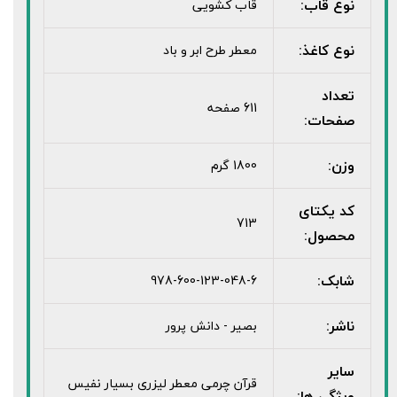
نوع قاب:
قاب کشویی
نوع کاغذ:
معطر طرح ابر و باد
تعداد
611 صفحه
صفحات:
وزن:
1800 گرم
کد یکتای
713
محصول:
شابک:
978-600-123-048-6
ناشر:
بصیر - دانش پرور
سایر
قرآن چرمی معطر لیزری بسیار نفیس
ویژگی ها: