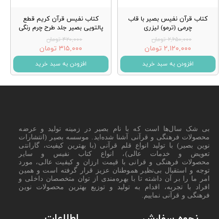
کتاب قرآن نفیس بصیر با قاب
کتاب نفیس قرآن کریم قطع
چرمی (ترمو) لیزری
پالتویی بصیر جلد طرح چرم رنگی
۲,۶۵۰,۰۰۰ تومان
۴۲۰,۰۰۰ تومان
۲,۱۲۰,۰۰۰ تومان
۳۱۵,۰۰۰ تومان
افزودن به سبد خرید
افزودن به سبد خرید
بی شک سال‌ها است که با نام بصیر در زمینه تولید و عرضه
محصولات فرهنگی و قرآنی آشنا شده‌اید. موسسه بصیر (انتشارات
نوین بصیر) با تولید انواع قلم قرآنی (با بهترین کیفیت، گارانتی
تعویض و خدمات عالی)، انواع کتاب نفیس و سایر
محصولات فرهنگی و قرانی با قیمت ارزان و کیفیت عالی، مورد
توجه و استقبال بی‌نظیر هموطنان عزیز قرار گرفته است و همین
امر ما را بر آن داشته تا با بهره‌مندی از توان متخصصان داخلی و
افراد با تجربه، اقدام به تولید و توزیع بهترین محصولات نوین
فرهنگی و قرآنی نماییم.
اطلاعات