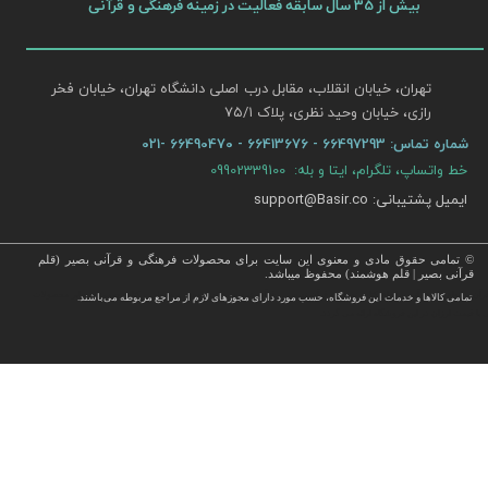
بیش از 35 سال سابقه فعالیت در زمینه فرهنگی و قرآنی
تهران، خیابان انقلاب، مقابل درب اصلی دانشگاه تهران، خیابان فخر
رازی، خیابان وحید نظری، پلاک ۷۵/۱​​​​​​​
شماره تماس:
66497293 - 66413676 - 66490470 -021
خط واتساپ، تلگرام، ایتا و بله: 09902339100
ایمیل پشتیبانی: support@Basir.co
© تمامی حقوق مادی و معنوی این سایت برای محصولات فرهنگی و قرآنی بصیر (قلم
قرآنی بصیر | قلم هوشمند) محفوظ میباشد.
قرآن ، انواع قلم قرآنی ، انواع کتاب نفیس و قرآن نفیس , قرآن عروس , کتب نفیس و معطر , کتاب چرمی و سایر محصولات
تمامی كالاها و خدمات این فروشگاه، حسب مورد دارای مجوزهای لازم از مراجع مربوطه می‌باشند.
 با قیمت ارزان در این فروشگاه ارائه می گردد.