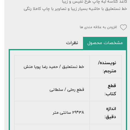
کاغذ گلاسه لبه چاپ طرح نفیس و زیبا
خط نستعلیق با حاشیه بسیار زیبا و تصاویر با چاپ کاملا رنگی
افزودن به علاقه مندی ها
مشخصات محصول
نظرات
نویسنده/
خط نستعلیق / حمید رضا پویا منش
مترجم:
قطع
قطع رحلی / سلطانی
کتاب:
اندازه
38*29 سانتی متر
دقیق: