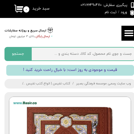
پیگیری سفارش: 66490470-021
سبد خرید
۰
حساب کاربری من
ورود
/
ثبت نام
تغییر گذر واژه
ارسال سریع و روزانه سفارشات
>
ارسال رایگان
بالای 3 میلیون تومان
سفارشات
خروج از حساب کاربری
جستجو
! قیمت و موجودی به روز است; با خیال راحت خرید کنید
وب سایت رسمی موسسه فرهنگی بصیر
کتاب نفیس | انواع کتب نفیس
کتاب شاهنامه