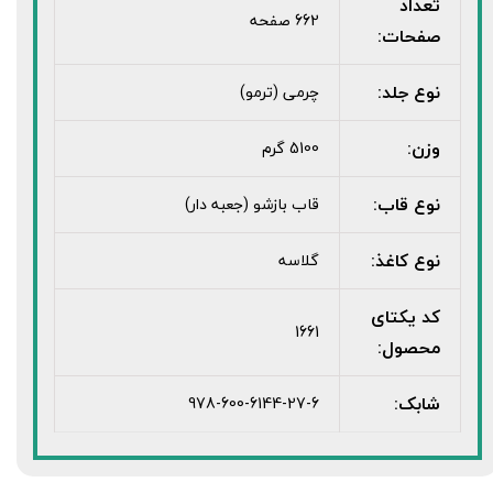
تعداد
662 صفحه
صفحات:
نوع جلد:
چرمی (ترمو)
وزن:
5100 گرم
نوع قاب:
قاب بازشو (جعبه دار)
نوع کاغذ:
گلاسه
کد یکتای
1661
محصول:
شابک:
978-600-6144-27-6