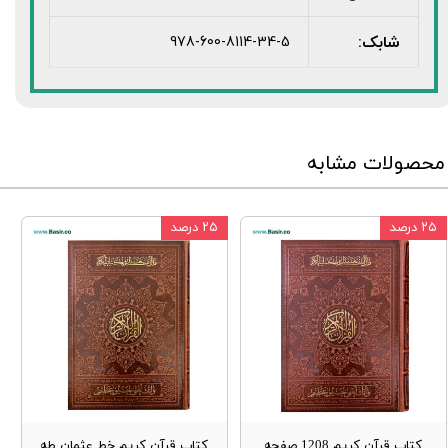
شابک:
978-600-8114-34-5
محصولات مشابه
۲۵ درصد
۲۵ درصد
کتاب قرآن کریم 1208 صفحه
کتاب قرآن کریم خط عثمان طه