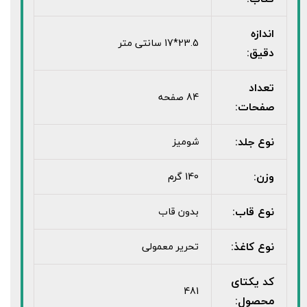
اندازه
23.5*17 سانتی متر
دقیق:
تعداد
84 صفحه
صفحات:
نوع جلد:
شومیز
وزن:
140 گرم
نوع قاب:
بدون قاب
نوع کاغذ:
تحریر معمولی
کد یکتای
481
محصول: