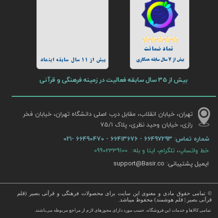
نماد ضمانت
بیش از 7 سال سابقه همکاری
بیش از 11 سال سابقه اینماد
بیش از 35 سال سابقه فعالیت در زمینه فرهنگی و قرآنی
تهران، خیابان انقلاب، مقابل درب اصلی دانشگاه تهران، خیابان فخر
رازی، خیابان وحید نظری، پلاک ۷۵/۱​​​​​​​
شماره تماس:
66497293 - 66413676 - 66490470 -021
خط واتساپ، تلگرام، ایتا و بله: 09902339100
ایمیل پشتیبانی: support@Basir.co
© تمامی حقوق مادی و معنوی این سایت برای محصولات فرهنگی و قرآنی بصیر (قلم
قرآنی بصیر | قلم هوشمند) محفوظ میباشد.
قرآن ، انواع قلم قرآنی ، انواع کتاب نفیس و قرآن نفیس , قرآن عروس , کتب نفیس و معطر , کتاب چرمی و سایر محصولات
تمامی كالاها و خدمات این فروشگاه، حسب مورد دارای مجوزهای لازم از مراجع مربوطه می‌باشند.
 با قیمت ارزان در این فروشگاه ارائه می گردد.