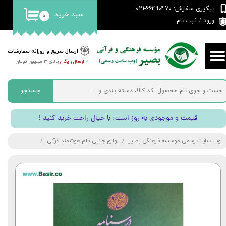
پیگیری سفارش: 66490470-021
سبد خرید
۰
حساب کاربری من
ورود
/
ثبت نام
تغییر گذر واژه
ارسال سریع و روزانه سفارشات
>
ارسال رایگان
بالای 3 میلیون تومان
سفارشات
خروج از حساب کاربری
جستجو
! قیمت و موجودی به روز است; با خیال راحت خرید کنید
وب سایت رسمی موسسه فرهنگی بصیر
لوازم جانبی قلم هوشمند قرآنی
کتاب درسنامه ح