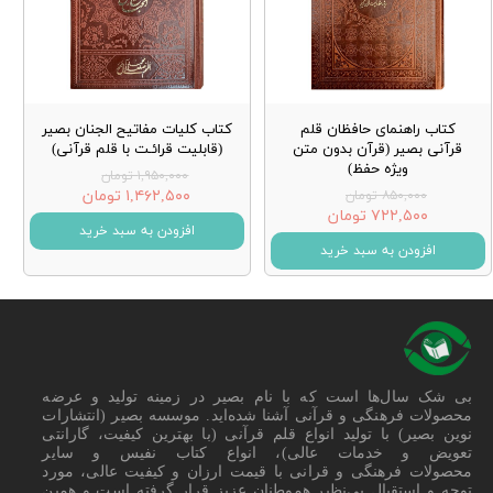
کتاب راهنمای حافظان قلم
کتاب کلیات مفاتیح الجنان بصیر
قرآنی بصیر (قرآن بدون متن
(قابلیت قرائـت با قلم قرآنی)
ویژه حفظ)
۱,۹۵۰,۰۰۰ تومان
۱,۴۶۲,۵۰۰ تومان
۸۵۰,۰۰۰ تومان
۷۲۲,۵۰۰ تومان
افزودن به سبد خرید
افزودن به سبد خرید
بی شک سال‌ها است که با نام بصیر در زمینه تولید و عرضه
محصولات فرهنگی و قرآنی آشنا شده‌اید. موسسه بصیر (انتشارات
نوین بصیر) با تولید انواع قلم قرآنی (با بهترین کیفیت، گارانتی
تعویض و خدمات عالی)، انواع کتاب نفیس و سایر
محصولات فرهنگی و قرانی با قیمت ارزان و کیفیت عالی، مورد
توجه و استقبال بی‌نظیر هموطنان عزیز قرار گرفته است و همین