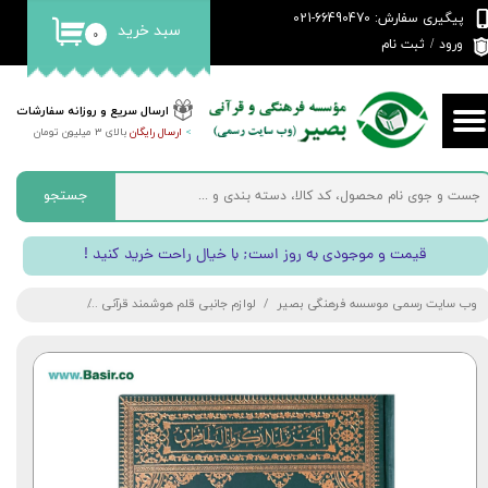
پیگیری سفارش: 66490470-021
سبد خرید
۰
حساب کاربری من
ورود
/
ثبت نام
تغییر گذر واژه
ارسال سریع و روزانه سفارشات
>
ارسال رایگان
بالای 3 میلیون تومان
سفارشات
خروج از حساب کاربری
جستجو
! قیمت و موجودی به روز است; با خیال راحت خرید کنید
وب سایت رسمی موسسه فرهنگی بصیر
لوازم جانبی قلم هوشمند قرآنی
کتاب قرآن بدون ترجمه ب