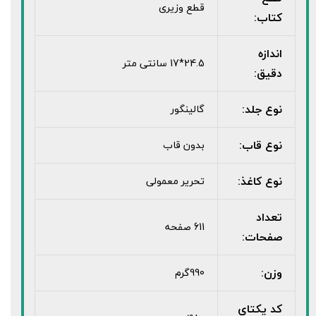
قطع وزیری
کتاب:
اندازه
24.5*17 سانتی متر
دقیق:
نوع جلد:
گالینگور
نوع قاب:
بدون قاب
نوع کاغذ:
تحریر معمولی
تعداد
611 صفحه
صفحات:
وزن:
990گرم
کد یکتای