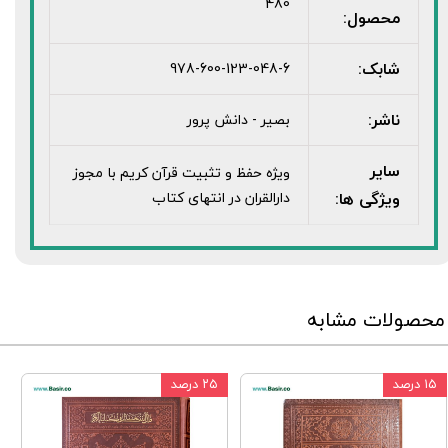
480
محصول:
شابک:
978-600-123-048-6
ناشر:
بصیر - دانش پرور
سایر
ویژه حفظ و تثبیت قرآن کریم با مجوز
ویژگی ها:
دارالقران در انتهای کتاب
محصولات مشابه
۱۵ درصد
۲۵ درصد