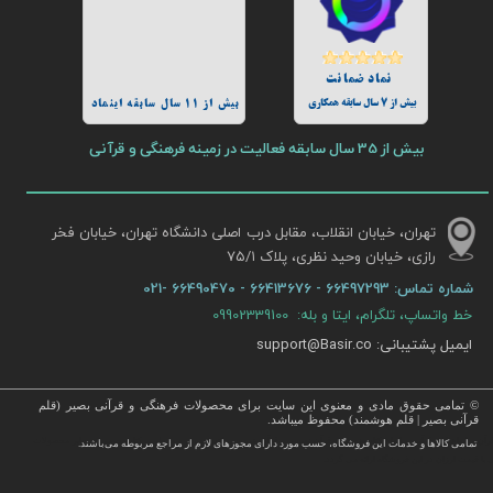
نماد ضمانت
بیش از 7 سال سابقه همکاری
بیش از 11 سال سابقه اینماد
بیش از 35 سال سابقه فعالیت در زمینه فرهنگی و قرآنی
تهران، خیابان انقلاب، مقابل درب اصلی دانشگاه تهران، خیابان فخر
رازی، خیابان وحید نظری، پلاک ۷۵/۱​​​​​​​
شماره تماس:
66497293 - 66413676 - 66490470 -021
خط واتساپ، تلگرام، ایتا و بله: 09902339100
ایمیل پشتیبانی: support@Basir.co
© تمامی حقوق مادی و معنوی این سایت برای محصولات فرهنگی و قرآنی بصیر (قلم
قرآنی بصیر | قلم هوشمند) محفوظ میباشد.
قرآن ، انواع قلم قرآنی ، انواع کتاب نفیس و قرآن نفیس , قرآن عروس , کتب نفیس و معطر , کتاب چرمی و سایر محصولات
تمامی كالاها و خدمات این فروشگاه، حسب مورد دارای مجوزهای لازم از مراجع مربوطه می‌باشند.
 با قیمت ارزان در این فروشگاه ارائه می گردد.