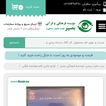
پیگیری سفارش: 66490470-021
سبد خرید
۰
حساب کاربری من
ورود
/
ثبت نام
تغییر گذر واژه
ارسال سریع و روزانه سفارشات
>
ارسال رایگان
بالای 3 میلیون تومان
سفارشات
خروج از حساب کاربری
جستجو
! قیمت و موجودی به روز است; با خیال راحت خرید کنید
وب سایت رسمی موسسه فرهنگی بصیر
لوازم جانبی قلم هوشمند قرآنی
سی دی نرم افزار