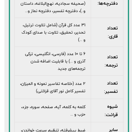
دفترچه‌ها:
(صحیفه سجادیه، نهج‌البلاغه، داستان
و..)، دفترچه تفسیر، دفترچه نماز و...
31 عدد کل قرآن (شامل تلاوت ترتیل،
تعداد
تحدیر، تحقیق، تلاوت با صدای کودک
قاری:
و ...)
6 تا 10 عدد (فارسی، انگلیسی، ترکی
تعداد
آذری و ...) با قابلیت اضافه شدن
ترجمه:
ترجمه‌های جدید
تعداد
2 عدد (خلاصه تفاسیر نمونه و المیزان،
تفسیر:
تفسیر کامل نور آقای قرائتی)
شیوه
کلمه به کلمه، آیه، صفحه، سوره، جزء،
قرائت:
حزب و ...
سایر
ضبط پيشرفته، تنظيم سرعت خواندن،