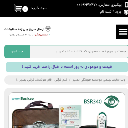
پیگیری سفارش: 66490470-021
سبد خرید
۰
حساب کاربری من
ورود
/
ثبت نام
تغییر گذر واژه
ارسال سریع و روزانه سفارشات
>
ارسال رایگان
بالای 3 میلیون تومان
سفارشات
خروج از حساب کاربری
جستجو
! قیمت و موجودی به روز است; با خیال راحت خرید کنید
وب سایت رسمی موسسه فرهنگی بصیر
قلم قرآنی | قلم هوشمند قرانی بصیر
قلم قرآنی 40 گیگابایت BSR340 | بسته شماره 7 با قرآن 604 صفحه عثمان طه (کیف برزنتی)