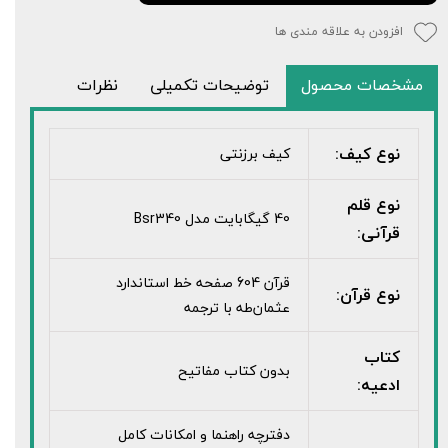
افزودن به علاقه مندی ها
مشخصات محصول
توضیحات تکمیلی
نظرات
نوع کیف:
کیف برزنتی
نوع قلم
40 گیگابایت مدل Bsr340
قرآنی:
قرآن 604 صفحه خط استاندارد
نوع قرآن:
عثمان‌طه با ترجمه
کتاب
بدون کتاب مفاتیح
ادعیه:
دفترچه راهنما و امکانات کامل