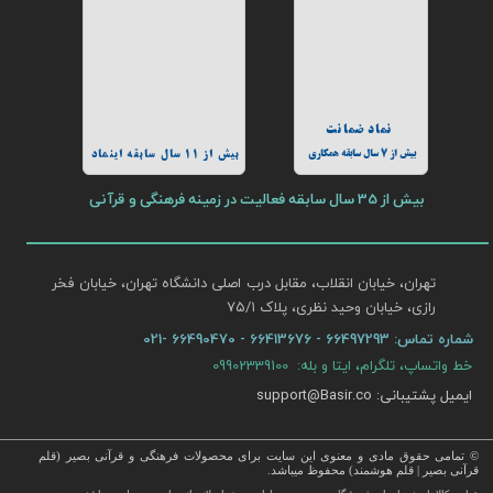
نماد ضمانت
بیش از 7 سال سابقه همکاری
بیش از 11 سال سابقه اینماد
بیش از 35 سال سابقه فعالیت در زمینه فرهنگی و قرآنی
تهران، خیابان انقلاب، مقابل درب اصلی دانشگاه تهران، خیابان فخر
رازی، خیابان وحید نظری، پلاک ۷۵/۱​​​​​​​
شماره تماس:
66497293 - 66413676 - 66490470 -021
خط واتساپ، تلگرام، ایتا و بله: 09902339100
ایمیل پشتیبانی: support@Basir.co
© تمامی حقوق مادی و معنوی این سایت برای محصولات فرهنگی و قرآنی بصیر (قلم
قرآنی بصیر | قلم هوشمند) محفوظ میباشد.
قرآن ، انواع قلم قرآنی ، انواع کتاب نفیس و قرآن نفیس , قرآن عروس , کتب نفیس و معطر , کتاب چرمی و سایر محصولات