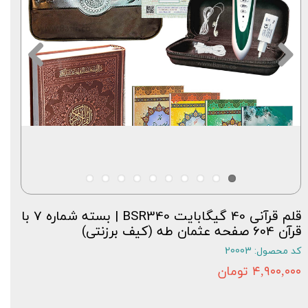
قلم قرآنی 40 گیگابایت BSR340 | بسته شماره 7 با
قرآن 604 صفحه عثمان طه (کیف برزنتی)
کد محصول: 20003
۴,۹۰۰,۰۰۰ تومان