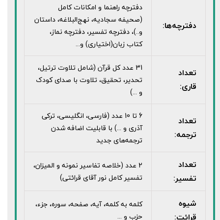
دفترچه راهنما و امکانات کامل
(صحیفه سجادیه، نهج‌البلاغه، داستان
دفترچه‌ها:
و..)، دفترچه تفسیر، دفترچه نماز،
کتاب زبان(اختیاری) و...
31 عدد کل قرآن (شامل تلاوت ترتیل،
تعداد
تحدیر، تحقیق، تلاوت با صدای کودک
قاری:
و ...)
6 تا 10 عدد (فارسی، انگلیسی، ترکی
تعداد
آذری و ...) با قابلیت اضافه شدن
ترجمه:
ترجمه‌های جدید
تعداد
2 عدد (خلاصه تفاسیر نمونه و المیزان،
تفسیر:
تفسیر کامل نور آقای قرائتی)
شیوه
کلمه به کلمه، آیه، صفحه، سوره، جزء،
قرائت:
حزب و ...