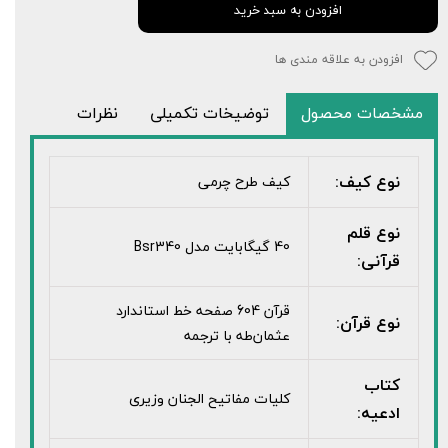
افزودن به سبد خرید
افزودن به علاقه مندی ها
مشخصات محصول
توضیخات تکمیلی
نظرات
نوع کیف:
کیف طرح چرمی
نوع قلم
40 گیگابایت مدل Bsr340
قرآنی:
قرآن 604 صفحه خط استاندارد
نوع قرآن:
عثمان‌طه با ترجمه
کتاب
کلیات مفاتیح الجنان وزیری
ادعیه: