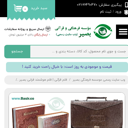
پیگیری سفارش: 66490470-021
سبد خرید
۰
حساب کاربری من
ورود
/
ثبت نام
تغییر گذر واژه
ارسال سریع و روزانه سفارشات
>
ارسال رایگان
بالای 3 میلیون تومان
سفارشات
خروج از حساب کاربری
جستجو
! قیمت و موجودی به روز است; با خیال راحت خرید کنید
وب سایت رسمی موسسه فرهنگی بصیر
قلم قرآنی | قلم هوشمند قرانی بصیر
قلم هوشمند قرآنی 40 گیگابایت BSR340 | بسته شمار