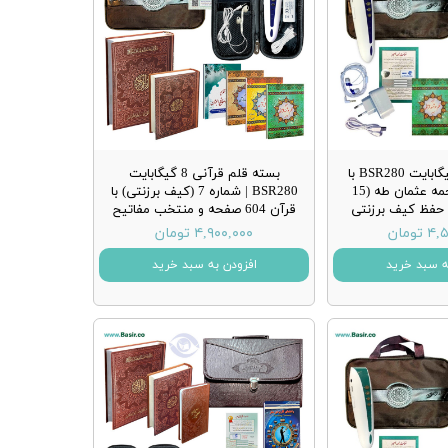
قلم قرآنی 8 گیگابایت BSR280 با
بسته قلم قرآنی 8 گیگابایت
قرآن بدون ترجمه عثمان طه (15
BSR280 | شماره 7 (کیف برزنتی) با
 حفظ کیف برزنتی
قرآن 604 صفحه و منتخب مفاتیح
تومان
۴,۹۰۰,۰۰۰ تومان
ه سبد خرید
افزودن به سبد خرید