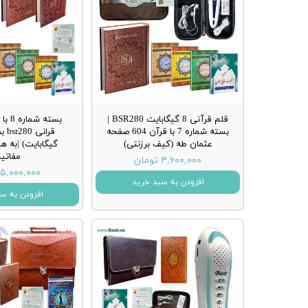
قلم قرآنی 8 گیگابایت BSR280 |
بسته 
بسته شماره 7 با قرآن 604 صفحه
عثمان طه (کیف برزنتی)
گیگابایت) |به ه
مفاتیح
۴,۶۰۰,۰۰۰ تومان
۵,۰۰۰,۰۰۰ تومان
افزودن به سبد خرید
افزودن به س