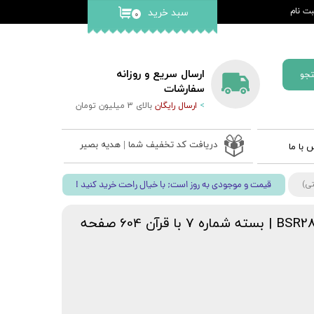
ت نام
سبد خرید
۰
کاربری من
گذر واژه
ارسال سریع و روزانه
جو
ات
سفارشات
>
ارسال رایگان
بالای 3 میلیون تومان
از حساب
دریافت کد تخفیف شما | هدیه بصیر
 با ما
 ادعیه
! قیمت و موجودی به روز است; با خیال راحت خرید کنید
ب نفیس
 قلم بصیر
قلم قرآنی 8 گیگابایت BSR280 | بسته شماره 7 با قرآن 604 صفحه