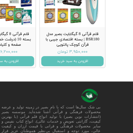
قلم قرآنی 8 گیگابایت بصیر مدل
BSR180 | بسته اقتصادی جیبی با
قرآن کوچک پالتویی
صفحه و کلیات
۳,۹۵۰,۰۰۰ تومان
۶,۲۰۰,۰۰۰ تومان
افزودن به سبد خرید
افزودن به س
بی شک سال‌ها است که با نام بصیر در زمینه تولید و عرضه
محصولات فرهنگی و قرآنی آشنا شده‌اید. موسسه بصیر
(انتشارات نوین بصیر) با تولید انواع قلم قرآنی (با بهترین
کیفیت، گارانتی تعویض و خدمات عالی)، انواع کتاب نفیس و
سایر محصولات فرهنگی و قرانی با قیمت ارزان و کیفیت
عالی، مورد توجه و استقبال بی‌نظیر هموطنان عزیز قرار