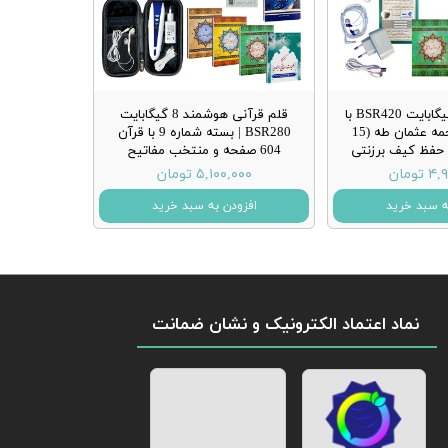
قلم قرآنی 32 گیگابایت BSR420 با
قلم قرآنی هوشمند 8 گیگابایت
قرآن بدون ترجمه عثمان طه (15
BSR280 | بسته شماره 9 با قرآن
 حفظ کیف برزنتی
604 صفحه و منتخب مفاتیح
تومان
۵,۱۰۰,۰۰۰ تومان
ه سبد خرید
افزودن به سبد خرید
نماد اعتماد الکترونیک و نشان ضمانت