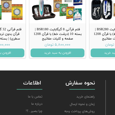
قلم قرآنی 8 گیگابایت BSR280 |
قلم قرآنی 8 گیگابایت BSR180 |
بسته 10 (درشت خط) با قرآن 1208
بسته 10 (درشت خط) با قرآن 1208
 مفاتیح
صفحه و کلیات مفاتیح
سطری) | بسته
۵,۸۰۰,۰۰۰ تومان
۴,۹۰۰,۰۰۰ 
بد خرید
افزودن به سبد خرید
افزودن ب
نحوه سفارش
اطلاعات
تماس با ما
راهنمای خرید
درباره ما
زمان و نحوه ارسال
چرا بصیر...؟!
روش‌های پرداخت وجه