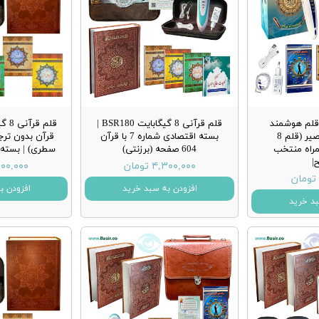
شماره 8 با قلم هوشمند
قلم قرآنی 8 گیگابایت BSR180 |
قرانی bsr280 بصیر (قلم 8
بسته اقتصادی شماره 7 با قرآن
مراه منتخب
604 صفحه (برزنتی)
سطری) | بسته
|
۴,۳۰۰,۰۰۰ تومان
۴,۵۰۰,۰۰۰ 
افزودن به سبد خرید
افزودن ب
بد خرید