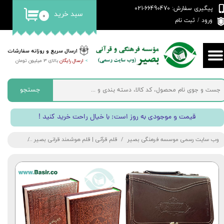
پیگیری سفارش: 66490470-021
سبد خرید
۰
حساب کاربری من
ورود
/
ثبت نام
تغییر گذر واژه
ارسال سریع و روزانه سفارشات
>
ارسال رایگان
بالای 3 میلیون تومان
سفارشات
خروج از حساب کاربری
جستجو
! قیمت و موجودی به روز است; با خیال راحت خرید کنید
وب سایت رسمی موسسه فرهنگی بصیر
قلم قرآنی | قلم هوشمند قرانی بصیر
بسته حفظ و تثبیت قرآ