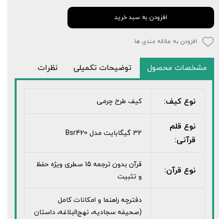
افزودن به سبد خرید
افزودن به علاقه مندی ها
مشخصات محصول
توضیحات تکمیلی
نظرات
نوع کیف:
کیف طرح چرمی
نوع قلم
32 گیگابایت مدل Bsr420
قرآنی:
قرآن بدون ترجمه 15 سطری ویژه حفظ
نوع قرآن:
و تثبیت
دفترچه راهنما و امکانات کامل
(صحیفه سجادیه، نهج‌البلاغه، داستان