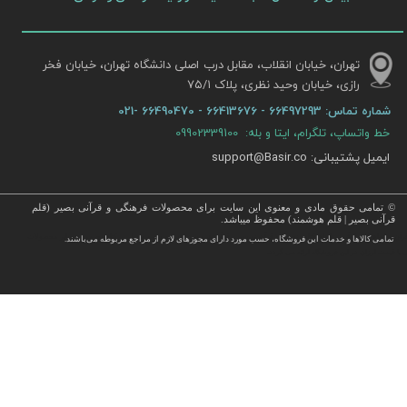
تهران، خیابان انقلاب، مقابل درب اصلی دانشگاه تهران، خیابان فخر
رازی، خیابان وحید نظری، پلاک ۷۵/۱​​​​​​​
شماره تماس:
66497293 - 66413676 - 66490470 -021
خط واتساپ، تلگرام، ایتا و بله: 09902339100
ایمیل پشتیبانی: support@Basir.co
© تمامی حقوق مادی و معنوی این سایت برای محصولات فرهنگی و قرآنی بصیر (قلم
قرآنی بصیر | قلم هوشمند) محفوظ میباشد.
قرآن ، انواع قلم قرآنی ، انواع کتاب نفیس و قرآن نفیس , قرآن عروس , کتب نفیس و معطر , کتاب چرمی و سایر محصولات
تمامی كالاها و خدمات این فروشگاه، حسب مورد دارای مجوزهای لازم از مراجع مربوطه می‌باشند.
 با قیمت ارزان در این فروشگاه ارائه می گردد.