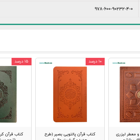
978-600-90232-4-0
۱۰ درصد
۱۵ درصد
 معطر لیزری
کتاب قرآن پالتویی بصیر (طرح
کتاب قرآن کر
قاب بازشو
جدید - کیفیت عالی)
(ترمو سب