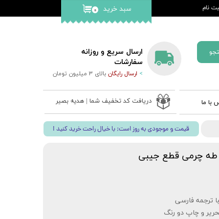
ت نام
سبد خرید
۰
کاربری من
گذر واژه
ارسال سریع و روزانه
جو
ات
سفارشات
>
ارسال رایگان
بالای 3 میلیون تومان
از حساب
دریافت کد تخفیف شما | هدیه بصیر
 با ما
 ادعیه
! قیمت و موجودی به روز است; با خیال راحت خرید کنید
ب نفیس
 قلم بصیر
 طه چرمی قطع جیبی
ا ترجمه فارسی
حریر و چاپ دو رنگ