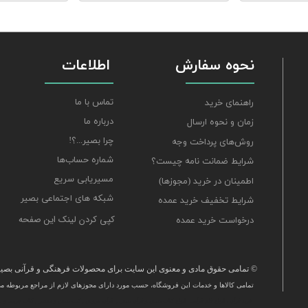
نحوه سفارش
اطلاعات
تماس با ما
راهنمای خرید
درباره ما
زمان و نحوه ارسال
چرا بصیر...؟!
روش‌های پرداخت وجه
شماره حساب‌ها
شرایط ضمانت نامه چیست؟
مسیریابی سریع
اطمینان در خرید (مجوزها)
شبکه های اجتماعی بصیر
شرایط تخفیف خرید عمده
کپی کردن لینک این صفحه
درخواست خرید عمده
© تمامی حقوق مادی و معنوی این سایت برای محصولات فرهنگی و قرآنی بصیر 
تمامی كالاها و خدمات این فروشگاه، حسب مورد دارای مجوزهای لازم از مراجع مربوطه می‌
​خرید قرآن ، انواع قلم قرآنی ، انواع کتاب نفیس و قرآن نفیس , قرآن عروس , کتب نفیس و معطر , کتاب چرمی و س