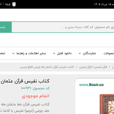
ورود
/
ثب
د ۱۴۰۵
حساب 
تغییر 
جست
سفارش
خروج 
کاربری
حصولات
نمایندگان
دانلود فایل
سایر اطلاعات و راهنما
تماس
ی
ت
ید
راسر ایران
قرآن رنگی، کتاب رنگی
اطلاعات تماس و ارسال پیام
سایت های رسمی بصیر
مفاتیح الجنان، منتخب
س
قرآن نفیس | قرآن چرمی
کتاب نفیس قرآن عثمان طه چرمی قطع جیبی
 ادبیات
شبکه‌های اجتماعی
شاهنامه نفیس، شاهنامه چرمی
سایر کتب نفیس، کتا
لیست قیمت کلی انواع
کتاب نفیس قرآن عثمان
کد محصول: 100931
اتمام موجودی
کتاب نفیس قرآن خط عثمان طه ب
جلد چرمی (ترمو) نفیس با کاغذ ت