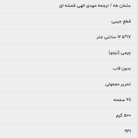
عثمان طه / ترجمه مهدی الهی قمشه ای
قطع جیبی
17*12.5 سانتی متر
چرمی (ترمو)
بدون قاب
تحریر معمولی
611 صفحه
500 گرم
931