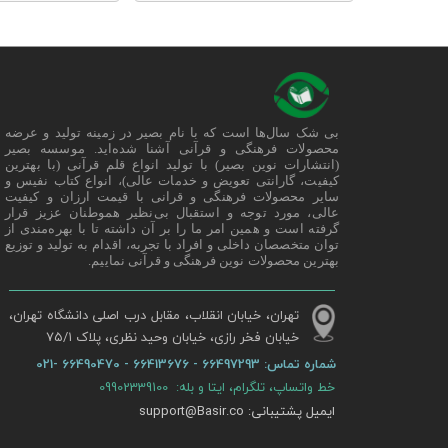
بی شک سال‌ها است که با نام بصیر در زمینه تولید و عرضه
محصولات فرهنگی و قرآنی آشنا شده‌اید. موسسه بصیر
(انتشارات نوین بصیر) با تولید انواع قلم قرآنی (با بهترین
کیفیت، گارانتی تعویض و خدمات عالی)، انواع کتاب نفیس و
سایر محصولات فرهنگی و قرانی با قیمت ارزان و کیفیت
عالی، مورد توجه و استقبال بی‌نظیر هموطنان عزیز قرار
گرفته است و همین امر ما را بر آن داشته تا با بهره‌مندی از
توان متخصصان داخلی و افراد با تجربه، اقدام به تولید و توزیع
بهترین محصولات نوین فرهنگی و قرآنی نماییم.
تهران، خیابان انقلاب، مقابل درب اصلی دانشگاه تهران،
خیابان فخر رازی، خیابان وحید نظری، پلاک ۷۵/۱​​​​​​​
شماره تماس:
66497293 - 66413676 - 66490470 -021
خط واتساپ، تلگرام، ایتا و بله: 09902339100
ایمیل پشتیبانی: support@Basir.co