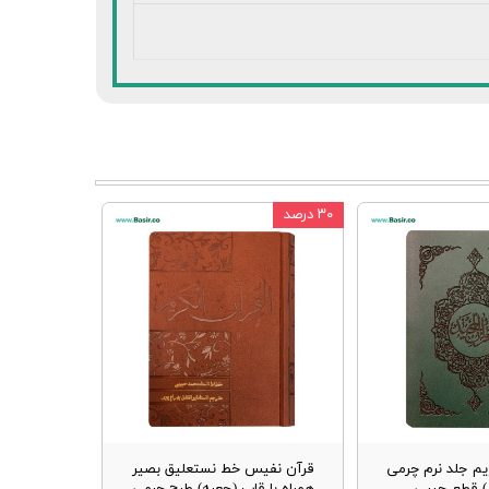
۳۰ درصد
یم جلد نرم چرمی
قرآن نفیس خط نستعلیق بصیر
ز) قطع جیبی
همراه با قاب (جعبه) طرح چرمی