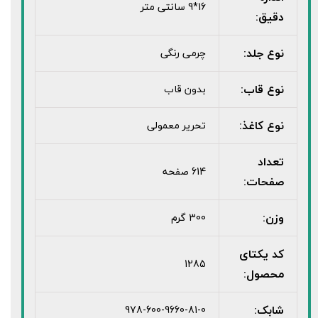
16*9 سانتی متر
دقیق:
نوع جلد:
چرمی رنگی
نوع قاب:
بدون قاب
نوع کاغذ:
تحریر معمولی
تعداد
614 صفحه
صفحات:
وزن:
300 گرم
کد یکتای
1285
محصول:
شابک:
978-600-9660-81-0