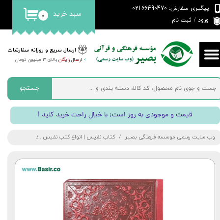
پیگیری سفارش: 66490470-021
سبد خرید
۰
حساب کاربری من
ورود
/
ثبت نام
تغییر گذر واژه
ارسال سریع و روزانه سفارشات
>
ارسال رایگان
بالای 3 میلیون تومان
سفارشات
خروج از حساب کاربری
جستجو
! قیمت و موجودی به روز است; با خیال راحت خرید کنید
وب سایت رسمی موسسه فرهنگی بصیر
کتاب نفیس | انواع کتب نفیس
قرآن رنگی | کت