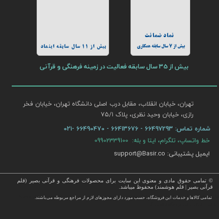
نماد ضمانت
بیش از 7 سال سابقه همکاری
بیش از 11 سال سابقه اینماد
بیش از 35 سال سابقه فعالیت در زمینه فرهنگی و قرآنی
تهران، خیابان انقلاب، مقابل درب اصلی دانشگاه تهران، خیابان فخر
رازی، خیابان وحید نظری، پلاک ۷۵/۱​​​​​​​
شماره تماس:
66497293 - 66413676 - 66490470 -021
خط واتساپ، تلگرام، ایتا و بله: 09902339100
ایمیل پشتیبانی: support@Basir.co
© تمامی حقوق مادی و معنوی این سایت برای محصولات فرهنگی و قرآنی بصیر (قلم
قرآنی بصیر | قلم هوشمند) محفوظ میباشد.
قرآن ، انواع قلم قرآنی ، انواع کتاب نفیس و قرآن نفیس , قرآن عروس , کتب نفیس و معطر , کتاب چرمی و سایر محصولات
تمامی كالاها و خدمات این فروشگاه، حسب مورد دارای مجوزهای لازم از مراجع مربوطه می‌باشند.
 با قیمت ارزان در این فروشگاه ارائه می گردد.