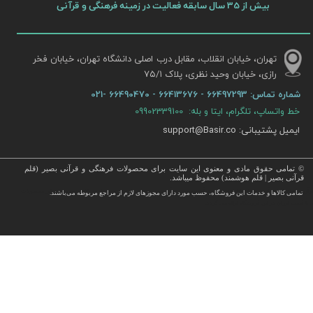
بیش از 35 سال سابقه فعالیت در زمینه فرهنگی و قرآنی
تهران، خیابان انقلاب، مقابل درب اصلی دانشگاه تهران، خیابان فخر
رازی، خیابان وحید نظری، پلاک ۷۵/۱​​​​​​​
شماره تماس:
66497293 - 66413676 - 66490470 -021
خط واتساپ، تلگرام، ایتا و بله: 09902339100
ایمیل پشتیبانی: support@Basir.co
© تمامی حقوق مادی و معنوی این سایت برای محصولات فرهنگی و قرآنی بصیر (قلم
قرآنی بصیر | قلم هوشمند) محفوظ میباشد.
قرآن ، انواع قلم قرآنی ، انواع کتاب نفیس و قرآن نفیس , قرآن عروس , کتب نفیس و معطر , کتاب چرمی و سایر محصولات
تمامی كالاها و خدمات این فروشگاه، حسب مورد دارای مجوزهای لازم از مراجع مربوطه می‌باشند.
 با قیمت ارزان در این فروشگاه ارائه می گردد.