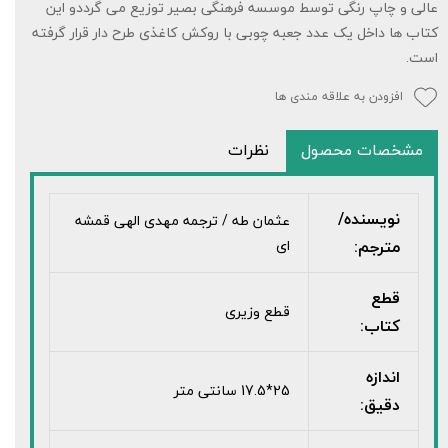
عالی و چاپ رنگی توسط موسسه فرهنگی بصیر توزیع می گرددو این
کتاب ها داخل یک عدد جعبه چوبی با روکش کاغذی طرح دار قرار گرفته
است.
افزودن به علاقه مندی ها
مشخصات محصول
نظرات
نویسنده/
عثمان طه / ترجمه مهدی الهی قمشه
مترجم:
ای
قطع
قطع وزیری
کتاب:
اندازه
25*17.5 سانتی متر
دقیق: