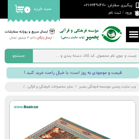
پیگیری سفارش: 66490470-021
سبد خرید
۰
حساب کاربری من
ورود
/
ثبت نام
تغییر گذر واژه
ارسال سریع و روزانه سفارشات
>
ارسال رایگان
بالای 3 میلیون تومان
سفارشات
خروج از حساب کاربری
جستجو
! قیمت و موجودی به روز است; با خیال راحت خرید کنید
وب سایت رسمی موسسه فرهنگی بصیر
سایر محصولات فرهنگی و قرآنی
قرآن 30 جزء (سی قسمتی) همراه با جعبه چوبی