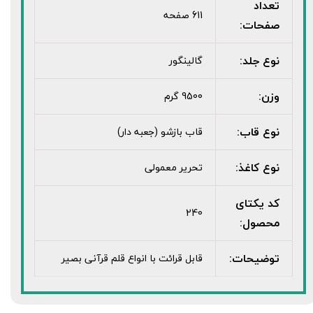
تعداد
611 صفحه
صفحات:
نوع جلد:
گالینگور
وزن:
9500 گرم
نوع قاب:
قاب بازشو (جعبه دار)
نوع کاغذ:
تحریر معمولی
کد یکتای
240
محصول:
توضیحات:
قابل قرائت با انواع قلم قرآنی بصیر