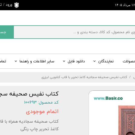
ورود
/
ثب
حساب 
تغییر 
جست
سفارش
خروج 
کاربری
حصولات
نمایندگان
دانلود فایل
سایر اطلاعات و راهنما
تماس
ی
ت
ید
راسر ایران
قرآن رنگی، کتاب رنگی
اطلاعات تماس و ارسال پیام
سایت های رسمی بصیر
مفاتیح الجنان، منتخب
ی
کتاب نفیس صحیفه سجادیه کاغذ تحریر با قاب کشویی لیزری
 ادبیات
شبکه‌های اجتماعی
شاهنامه نفیس، شاهنامه چرمی
سایر کتب نفیس، کتا
لیست قیمت کلی انواع
کتاب نفیس صحیفه سجادی
کد محصول: 100693
اتمام موجودی
کتاب صحیفه سجادیه همراه با ق
کاغذ تحریر چاپ رنگی