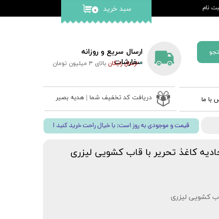
ت نام
سبد خرید
۰
کاربری من
گذر واژه
ارسال سریع و روزانه
جو
ات
سفارشات
>
ارسال رایگان
بالای 3 میلیون تومان
از حساب
دریافت کد تخفیف شما | هدیه بصیر
 با ما
 ادعیه
! قیمت و موجودی به روز است; با خیال راحت خرید کنید
ب نفیس
 قلم بصیر
ه کاغذ تحریر با قاب کشویی لیزری
اب کشویی لیزری