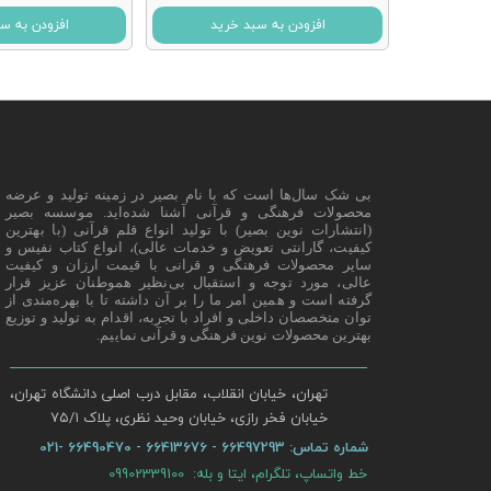
افزودن به سبد خرید
افزودن به س
بی شک سال‌ها است که با نام بصیر در زمینه تولید و عرضه
محصولات فرهنگی و قرآنی آشنا شده‌اید. موسسه بصیر
(انتشارات نوین بصیر) با تولید انواع قلم قرآنی (با بهترین
کیفیت، گارانتی تعویض و خدمات عالی)، انواع کتاب نفیس و
سایر محصولات فرهنگی و قرانی با قیمت ارزان و کیفیت
عالی، مورد توجه و استقبال بی‌نظیر هموطنان عزیز قرار
گرفته است و همین امر ما را بر آن داشته تا با بهره‌مندی از
توان متخصصان داخلی و افراد با تجربه، اقدام به تولید و توزیع
بهترین محصولات نوین فرهنگی و قرآنی نماییم.
تهران، خیابان انقلاب، مقابل درب اصلی دانشگاه تهران،
خیابان فخر رازی، خیابان وحید نظری، پلاک ۷۵/۱​​​​​​​
شماره تماس:
66497293 - 66413676 - 66490470 -021
خط واتساپ، تلگرام، ایتا و بله: 09902339100