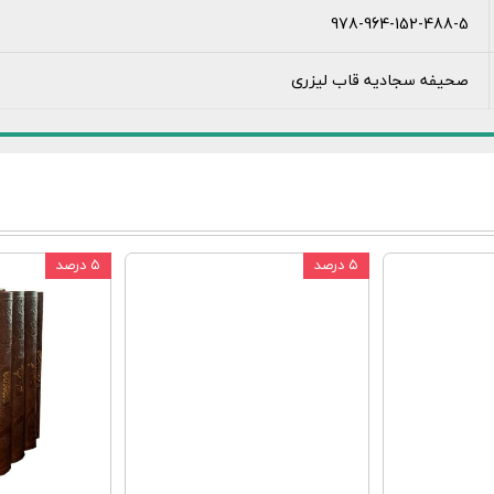
978-964-152-488-5
صحیفه سجادیه قاب لیزری
۵ درصد
۵ درصد