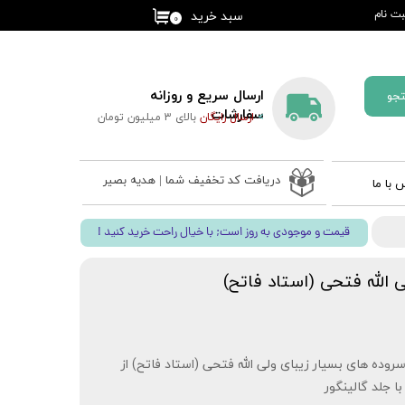
ت نام
سبد خرید
۰
کاربری من
گذر واژه
ارسال سریع و روزانه
جو
ات
سفارشات
>
ارسال رایگان
بالای 3 میلیون تومان
از حساب
دریافت کد تخفیف شما | هدیه بصیر
 با ما
 ادعیه
! قیمت و موجودی به روز است; با خیال راحت خرید کنید
ب نفیس
 قلم بصیر
الله فتحی (استاد فاتح)
ده های بسیار زیبای ولی الله فتحی (استاد فاتح) از
 جلد گالینگور