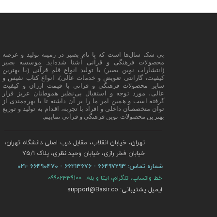
بی شک سال‌ها است که با نام بصیر در زمینه تولید و عرضه
محصولات فرهنگی و قرآنی آشنا شده‌اید. موسسه بصیر
(انتشارات نوین بصیر) با تولید انواع قلم قرآنی (با بهترین
کیفیت، گارانتی تعویض و خدمات عالی)، انواع کتاب نفیس و
سایر محصولات فرهنگی و قرانی با قیمت ارزان و کیفیت
عالی، مورد توجه و استقبال بی‌نظیر هموطنان عزیز قرار
گرفته است و همین امر ما را بر آن داشته تا با بهره‌مندی از
توان متخصصان داخلی و افراد با تجربه، اقدام به تولید و توزیع
بهترین محصولات نوین فرهنگی و قرآنی نماییم.
تهران، خیابان انقلاب، مقابل درب اصلی دانشگاه تهران،
خیابان فخر رازی، خیابان وحید نظری، پلاک ۷۵/۱​​​​​​​
شماره تماس:
66497293 - 66413676 - 66490470 -021
خط واتساپ، تلگرام، ایتا و بله: 09902339100
ایمیل پشتیبانی: support@Basir.co