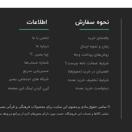
نحوه سفارش
اطلاعات
تماس با ما
راهنمای خرید
درباره ما
زمان و نحوه ارسال
چرا بصیر...؟!
روش‌های پرداخت وجه
شماره حساب‌ها
شرایط ضمانت نامه چیست؟
مسیریابی سریع
اطمینان در خرید (مجوزها)
شبکه های اجتماعی بصیر
شرایط تخفیف خرید عمده
کپی کردن لینک این صفحه
درخواست خرید عمده
© تمامی حقوق مادی و معنوی این سایت برای محصولات فرهنگی و قرآنی بصیر 
تمامی كالاها و خدمات این فروشگاه، حسب مورد دارای مجوزهای لازم از مراجع مربوطه می‌
​خرید قرآن ، انواع قلم قرآنی ، انواع کتاب نفیس و قرآن نفیس , قرآن عروس , کتب نفیس و معطر , کتاب چرمی و س