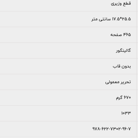
قطع وزیری
25.5*17.5 سانتی متر
465 صفحه
گالینگور
بدون قاب
تحریر معمولی
670 گرم
1033
978-622-7302-96-7