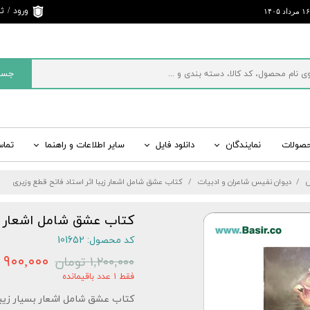
ورود
/
ثب
حساب 
تغییر 
جست
سفارش
خروج 
کاربری
حصولات
نمایندگان
دانلود فایل
سایر اطلاعات و راهنما
تماس
ی
ت
ید
راسر ایران
قرآن رنگی، کتاب رنگی
اطلاعات تماس و ارسال پیام
سایت های رسمی بصیر
مفاتیح الجنان، منتخب
س
دیوان نفیس شاعران و ادبیات
کتاب عشق شامل اشعار زیبا اثر استاد فاتح قطع وزیری
 ادبیات
شبکه‌های اجتماعی
شاهنامه نفیس، شاهنامه چرمی
سایر کتب نفیس، کتا
لیست قیمت کلی انواع
کتاب عشق شامل اشعار زی
کد محصول: 101652
۹۰۰,۰۰۰ تومان
۱,۲۰۰,۰۰۰ تومان
فقط ۱ عدد باقیمانده
کتاب عشق شامل اشعار بسیار زیبا 