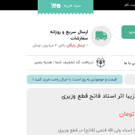
ت نام
سبد خرید
۰
کاربری من
گذر واژه
ارسال سریع و روزانه
جو
ات
سفارشات
>
ارسال رایگان
بالای 3 میلیون تومان
از حساب
دریافت کد تخفیف شما | هدیه بصیر
 با ما
 ادعیه
! قیمت و موجودی به روز است; با خیال راحت خرید کنید
ب نفیس
 قلم بصیر
با اثر استاد فاتح قطع وزیری
استاد ولی الله فتحی (فاتح) در قطع وزیری