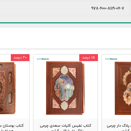
978-600-8119-06-7
۱۵ درصد
۲۰ درصد
پلاک دار چرمی
کتاب نفیس کلیات سعدی چرمی
کتاب بوستان س
ب کشویی
پلاک دار با قاب کشویی
همراه با