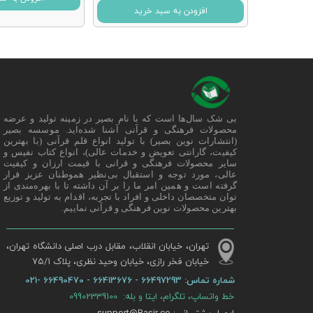
افزودن به سبد خرید
بی شک سال‌ها است که با نام بصیر در زمینه تولید و عرضه
محصولات فرهنگی و قرآنی آشنا شده‌اید. موسسه بصیر
(انتشارات نوین بصیر) با تولید انواع قلم قرآنی (با بهترین
کیفیت، گارانتی تعویض و خدمات عالی)، انواع کتاب نفیس و
سایر محصولات فرهنگی و قرانی با قیمت ارزان و کیفیت
عالی، مورد توجه و استقبال بی‌نظیر هموطنان عزیز قرار
گرفته است و همین امر ما را بر آن داشته تا با بهره‌مندی از
توان متخصصان داخلی و افراد با تجربه، اقدام به تولید و توزیع
بهترین محصولات نوین فرهنگی و قرآنی نماییم.
تهران، خیابان انقلاب، مقابل درب اصلی دانشگاه تهران،
خیابان فخر رازی، خیابان وحید نظری، پلاک ۷۵/۱​​​​​​​
شماره تماس:
66497293 - 66413676 - 66490470 -021
خط واتساپ، تلگرام، ایتا و بله: 09902339100