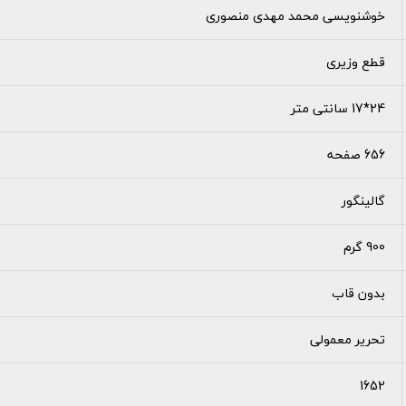
خوشنویسی محمد مهدی منصوری
قطع وزیری
24*17 سانتی متر
656 صفحه
گالینگور
900 گرم
بدون قاب
تحریر معمولی
1652