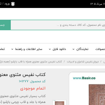
ورود
/
ثب
حساب 
تغییر 
جست
سفارش
خروج 
کاربری
حصولات
نمایندگان
دانلود فایل
سایر اطلاعات و راهنما
تماس
ی
ت
ید
راسر ایران
قرآن رنگی، کتاب رنگی
اطلاعات تماس و ارسال پیام
سایت های رسمی بصیر
مفاتیح الجنان، منتخب
س
دیوان نفیس شاعران و ادبیات
کتاب نفیس مثنوی معنوی همراه با قاب بازشو (جعبه دار)
 ادبیات
شبکه‌های اجتماعی
شاهنامه نفیس، شاهنامه چرمی
سایر کتب نفیس، کتا
لیست قیمت کلی انواع
کتاب نفیس مثنوی معنوی 
کد محصول: 101277
اتمام موجودی
کتاب بسیار نفیس مثنوی معنوی م
همراه با جلد و قاب چرمی بازشو (ج