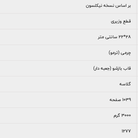
بر اساس نسخه نیکلسون
قطع وزیری
28*22 سانتی متر
چرمی (ترمو)
قاب بازشو (جعبه دار)
گلاسه
1039 صفحه
3000 گرم
1277