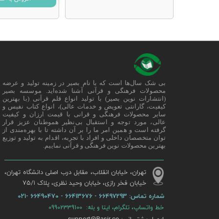
بی شک سال‌ها است که با نام بصیر در زمینه تولید و عرضه
محصولات فرهنگی و قرآنی آشنا شده‌اید. موسسه بصیر
(انتشارات نوین بصیر) با تولید انواع قلم قرآنی (با بهترین
کیفیت، گارانتی تعویض و خدمات عالی)، انواع کتاب نفیس و
سایر محصولات فرهنگی و قرانی با قیمت ارزان و کیفیت
عالی، مورد توجه و استقبال بی‌نظیر هموطنان عزیز قرار
گرفته است و همین امر ما را بر آن داشته تا با بهره‌مندی از
توان متخصصان داخلی و افراد با تجربه، اقدام به تولید و توزیع
بهترین محصولات نوین فرهنگی و قرآنی نماییم.
تهران، خیابان انقلاب، مقابل درب اصلی دانشگاه تهران،
خیابان فخر رازی، خیابان وحید نظری، پلاک ۷۵/۱​​​​​​​
شماره تماس:
66497293 - 66413676 - 66490470 -021
خط واتساپ، تلگرام، ایتا و بله: 09902339100