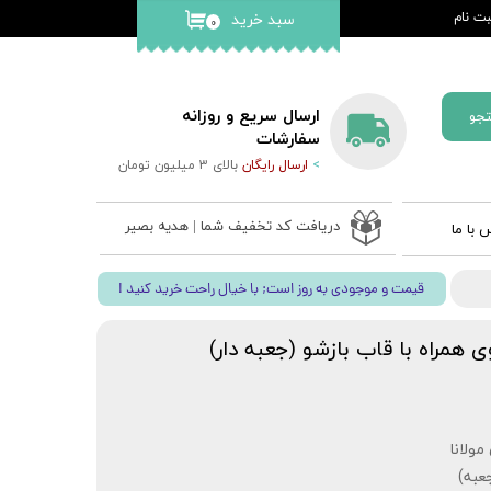
ت نام
سبد خرید
۰
کاربری من
گذر واژه
ارسال سریع و روزانه
جو
ات
سفارشات
>
ارسال رایگان
بالای 3 میلیون تومان
از حساب
دریافت کد تخفیف شما | هدیه بصیر
 با ما
 ادعیه
! قیمت و موجودی به روز است; با خیال راحت خرید کنید
ب نفیس
 قلم بصیر
همراه با قاب بازشو (جعبه دار)
ولانا
عبه)