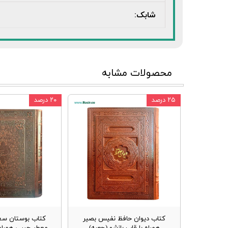
شابک:
محصولات مشابه
۲۵ درصد
۲۰ درصد
کتاب دیوان حافظ نفیس بصیر
کتاب بوستان س
همراه با قاب بازشو (جعبه)
معطر جیبی همراه 