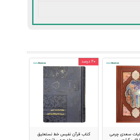
۲۰ درصد
یات سعدی چرمی
کتاب قرآن نفیس خط نستعلیق
با قاب کشویی
بصیر جلد چرمی (ترمو)