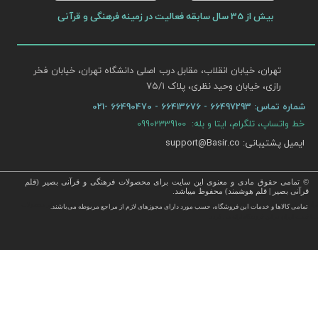
بیش از 35 سال سابقه فعالیت در زمینه فرهنگی و قرآنی
تهران، خیابان انقلاب، مقابل درب اصلی دانشگاه تهران، خیابان فخر
رازی، خیابان وحید نظری، پلاک ۷۵/۱​​​​​​​
شماره تماس:
66497293 - 66413676 - 66490470 -021
خط واتساپ، تلگرام، ایتا و بله: 09902339100
ایمیل پشتیبانی: support@Basir.co
© تمامی حقوق مادی و معنوی این سایت برای محصولات فرهنگی و قرآنی بصیر (قلم
قرآنی بصیر | قلم هوشمند) محفوظ میباشد.
قرآن ، انواع قلم قرآنی ، انواع کتاب نفیس و قرآن نفیس , قرآن عروس , کتب نفیس و معطر , کتاب چرمی و سایر محصولات
تمامی كالاها و خدمات این فروشگاه، حسب مورد دارای مجوزهای لازم از مراجع مربوطه می‌باشند.
 با قیمت ارزان در این فروشگاه ارائه می گردد.