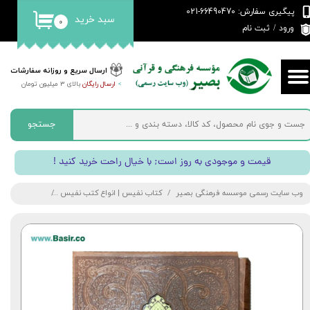
پیگیری سفارش: 66490470-021
سبد خرید
۰
حساب کاربری من
ورود
/
ثبت نام
تغییر گذر واژه
ارسال سریع و روزانه سفارشات
>
ارسال رایگان
بالای 3 میلیون تومان
سفارشات
خروج از حساب کاربری
جستجو
! قیمت و موجودی به روز است; با خیال راحت خرید کنید
وب سایت رسمی موسسه فرهنگی بصیر
کتاب نفیس | انواع کتب نفیس
دیوان نفیس شا