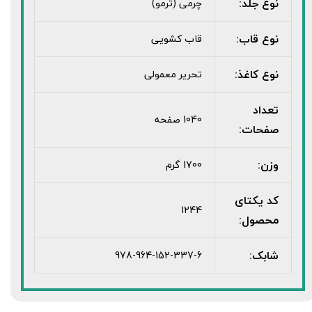
نوع جلد:
چرمی (ترمو)
نوع قاب:
قاب کشویی
نوع کاغذ:
تحریر معمولی
تعداد
1040 صفحه
صفحات:
وزن:
1700 گرم
کد یکتای
1244
محصول:
شابک:
978-964-152-337-6