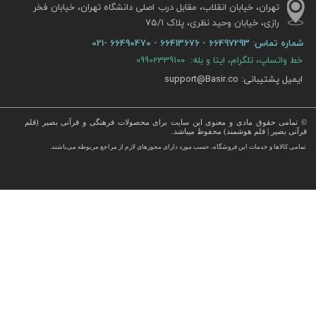
تهران، خیابان انقلاب، مقابل درب اصلی دانشگاه تهران، خیابان فخر
رازی، خیابان وحید نظری، پلاک ۷۵/۱​​​​​​​
شماره تماس:
66497293 - 66413676 - 66490470 -021
خط واتساپ، تلگرام، ایتا و بله: 09902339100
ایمیل پشتیبانی: support@Basir.co
© تمامی حقوق مادی و معنوی این سایت برای محصولات فرهنگی و قرآنی بصیر (قلم
قرآنی بصیر | قلم هوشمند) محفوظ میباشد.
قرآن ، انواع قلم قرآنی ، انواع کتاب نفیس و قرآن نفیس , قرآن عروس , کتب نفیس و معطر , کتاب چرمی و سایر محصولات
تمامی كالاها و خدمات این فروشگاه، حسب مورد دارای مجوزهای لازم از مراجع مربوطه می‌باشند.
 با قیمت ارزان در این فروشگاه ارائه می گردد.