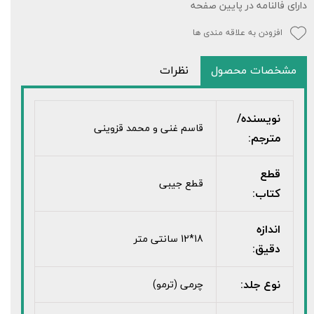
دارای فالنامه در پایین صفحه
افزودن به علاقه مندی ها
مشخصات محصول
نظرات
نویسنده/
قاسم غنی و محمد قزوینی
مترجم:
قطع
قطع جیبی
کتاب:
اندازه
18*12 سانتی متر
دقیق:
نوع جلد:
چرمی (ترمو)