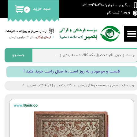
پیگیری سفارش: 66490470-021
سبد خرید
۰
حساب کاربری من
ورود
/
ثبت نام
تغییر گذر واژه
ارسال سریع و روزانه سفارشات
>
ارسال رایگان
بالای 3 میلیون تومان
سفارشات
خروج از حساب کاربری
جستجو
! قیمت و موجودی به روز است; با خیال راحت خرید کنید
وب سایت رسمی موسسه فرهنگی بصیر
کتاب نفیس | انواع کتب نفیس
حافظ نفیس | 