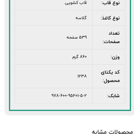
نوع قاب:
قاب کشویی
نوع کاغذ:
گلاسه
تعداد
539 صفحه
صفحات:
وزن:
860 گرم
کد یکتای
1238
محصول:
شابک:
978-600-95201-5-2
محصولات مشابه