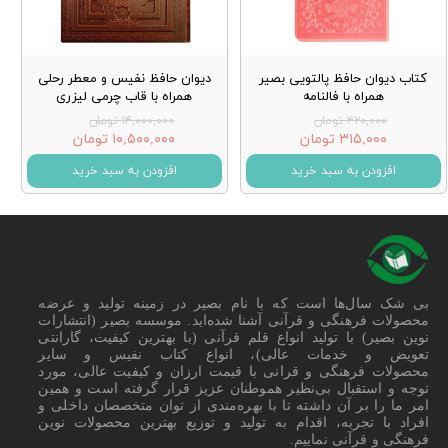
کتاب دیوان حافظ پالتویی بصیر
دیوان حافظ نفیس و معطر رحلی
همراه با فالنامه
همراه با قاب چرمی لیزری
۴۲۰,۰۰۰ تومان
۱۴,۰۰۰,۰۰۰ تومان
۳۱۵,۰۰۰ تومان
۱۰,۵۰۰,۰۰۰ تومان
افزودن به سبد خرید
افزودن به سبد خرید
بی شک سال‌ها است که با نام بصیر در زمینه تولید و عرضه
محصولات فرهنگی و قرآنی آشنا شده‌اید. موسسه بصیر (انتشارات
نوین بصیر) با تولید انواع قلم قرآنی (با بهترین کیفیت، گارانتی
تعویض و خدمات عالی)، انواع کتاب نفیس و سایر
محصولات فرهنگی و قرانی با قیمت ارزان و کیفیت عالی، مورد
توجه و استقبال بی‌نظیر هموطنان عزیز قرار گرفته است و همین
امر ما را بر آن داشته تا با بهره‌مندی از توان متخصصان داخلی و
افراد با تجربه، اقدام به تولید و توزیع بهترین محصولات نوین
فرهنگی و قرآنی نماییم.