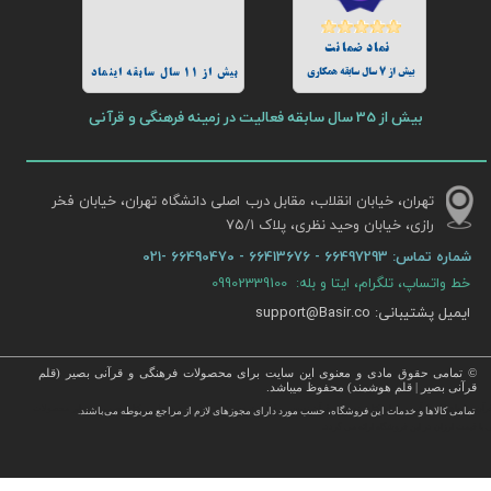
نماد ضمانت
بیش از 7 سال سابقه همکاری
بیش از 11 سال سابقه اینماد
بیش از 35 سال سابقه فعالیت در زمینه فرهنگی و قرآنی
تهران، خیابان انقلاب، مقابل درب اصلی دانشگاه تهران، خیابان فخر
رازی، خیابان وحید نظری، پلاک ۷۵/۱​​​​​​​
شماره تماس:
66497293 - 66413676 - 66490470 -021
خط واتساپ، تلگرام، ایتا و بله: 09902339100
ایمیل پشتیبانی: support@Basir.co
© تمامی حقوق مادی و معنوی این سایت برای محصولات فرهنگی و قرآنی بصیر (قلم
قرآنی بصیر | قلم هوشمند) محفوظ میباشد.
قرآن ، انواع قلم قرآنی ، انواع کتاب نفیس و قرآن نفیس , قرآن عروس , کتب نفیس و معطر , کتاب چرمی و سایر محصولات
تمامی كالاها و خدمات این فروشگاه، حسب مورد دارای مجوزهای لازم از مراجع مربوطه می‌باشند.
 با قیمت ارزان در این فروشگاه ارائه می گردد.