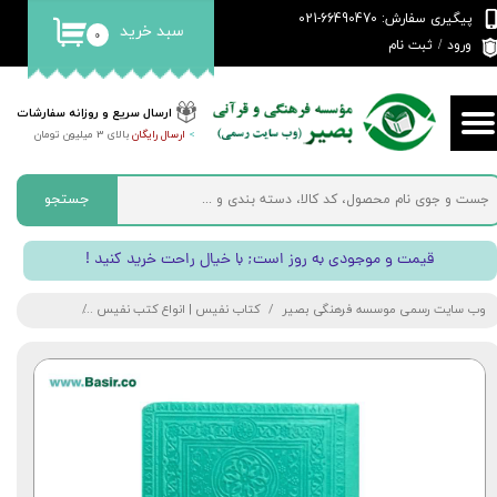
پیگیری سفارش: 66490470-021
سبد خرید
۰
حساب کاربری من
ورود
/
ثبت نام
تغییر گذر واژه
ارسال سریع و روزانه سفارشات
>
ارسال رایگان
بالای 3 میلیون تومان
سفارشات
خروج از حساب کاربری
جستجو
! قیمت و موجودی به روز است; با خیال راحت خرید کنید
وب سایت رسمی موسسه فرهنگی بصیر
کتاب نفیس | انواع کتب نفیس
حافظ نفیس | 