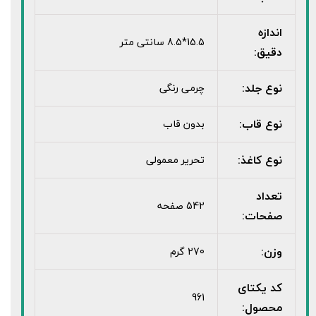
اندازه
15.5*8.5 سانتی متر
دقیق:
نوع جلد:
چرمی رنگی
نوع قاب:
بدون قاب
نوع کاغذ:
تحریر معمولی
تعداد
542 صفحه
صفحات:
وزن:
270 گرم
کد یکتای
961
محصول: