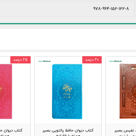
978-964-152-122-8
۲۰ درصد
۲۵ درصد
 نفیس بصیر
کتاب دیوان حافظ پالتویی بصیر
کتاب دیوان حا
رمی لیزری
همراه با فالنامه
همراه ب