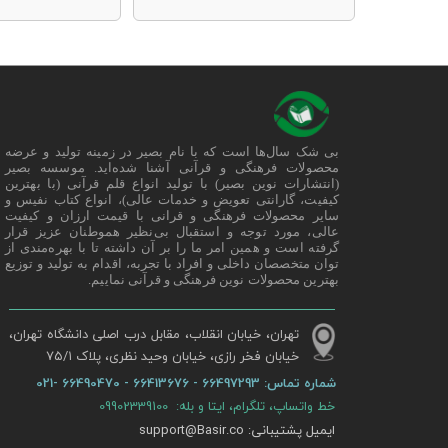
بی شک سال‌ها است که با نام بصیر در زمینه تولید و عرضه
محصولات فرهنگی و قرآنی آشنا شده‌اید. موسسه بصیر
(انتشارات نوین بصیر) با تولید انواع قلم قرآنی (با بهترین
کیفیت، گارانتی تعویض و خدمات عالی)، انواع کتاب نفیس و
سایر محصولات فرهنگی و قرانی با قیمت ارزان و کیفیت
عالی، مورد توجه و استقبال بی‌نظیر هموطنان عزیز قرار
گرفته است و همین امر ما را بر آن داشته تا با بهره‌مندی از
توان متخصصان داخلی و افراد با تجربه، اقدام به تولید و توزیع
بهترین محصولات نوین فرهنگی و قرآنی نماییم.
تهران، خیابان انقلاب، مقابل درب اصلی دانشگاه تهران،
خیابان فخر رازی، خیابان وحید نظری، پلاک ۷۵/۱​​​​​​​
شماره تماس:
66497293 - 66413676 - 66490470 -021
خط واتساپ، تلگرام، ایتا و بله: 09902339100
ایمیل پشتیبانی: support@Basir.co