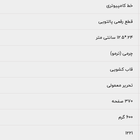
خط کامپیوتری
قطع رقعی پالتویی
24.*12.5 سانتی متر
چرمی (ترمو)
قاب کشویی
تحریر معمولی
370 صفحه
600 گرم
1221