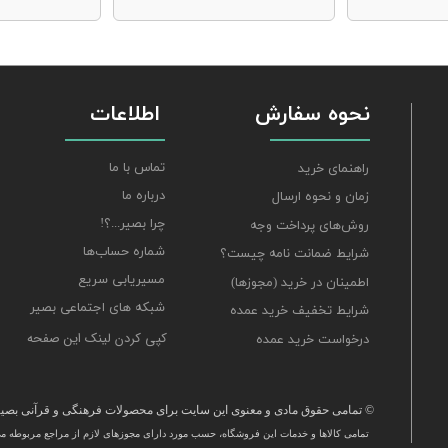
نحوه سفارش
اطلاعات
تماس با ما
راهنمای خرید
درباره ما
زمان و نحوه ارسال
چرا بصیر...؟!
روش‌های پرداخت وجه
شماره حساب‌ها
شرایط ضمانت نامه چیست؟
مسیریابی سریع
اطمینان در خرید (مجوزها)
شبکه های اجتماعی بصیر
شرایط تخفیف خرید عمده
کپی کردن لینک این صفحه
درخواست خرید عمده
© تمامی حقوق مادی و معنوی این سایت برای محصولات فرهنگی و قرآنی بصیر 
تمامی كالاها و خدمات این فروشگاه، حسب مورد دارای مجوزهای لازم از مراجع مربوطه می‌