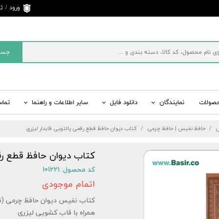
ورود
/
ثب
حساب 
تغییر 
جست
سفارش
خروج 
کاربری
حصولات
نمایندگان
دانلود فایل
سایر اطلاعات و راهنما
تماس
ی
ت
ید
راسر ایران
قرآن رنگی، کتاب رنگی
اطلاعات تماس و ارسال پیام
سایت های رسمی بصیر
مفاتیح الجنان، منتخب
س
حافظ نفیس | حافظ چرمی
کتاب دیوان حافظ قطع رقعی پالتویی قابدار لیزری
 ادبیات
شبکه‌های اجتماعی
شاهنامه نفیس، شاهنامه چرمی
سایر کتب نفیس، کتا
لیست قیمت کلی انواع
کتاب دیوان حافظ قطع رقع
کد محصول: 101221
اتمام موجودی
کتاب نفیس دیوان حافظ چرمی (ت
همراه با قاب کشویی لیزری