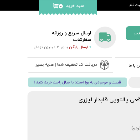
ت نام
سبد خرید
۰
کاربری من
گذر واژه
ارسال سریع و روزانه
جو
ات
سفارشات
>
ارسال رایگان
بالای 3 میلیون تومان
از حساب
دریافت کد تخفیف شما | هدیه بصیر
 با ما
 ادعیه
! قیمت و موجودی به روز است; با خیال راحت خرید کنید
ب نفیس
 قلم بصیر
ی پالتویی قابدار لیزری
رمو)