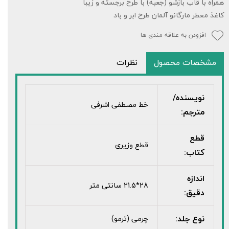
همراه با قاب بازشو (جعبه) با طرح برجسته و زیبا
کاغذ معطر مارگانو آلمان طرح ابر و باد
افزودن به علاقه مندی ها
مشخصات محصول
نظرات
نویسنده/
خط مصطفی اشرفی
مترجم:
قطع
قطع وزیری
کتاب:
اندازه
28*21.5 سانتی متر
دقیق:
نوع جلد:
چرمی (ترمو)