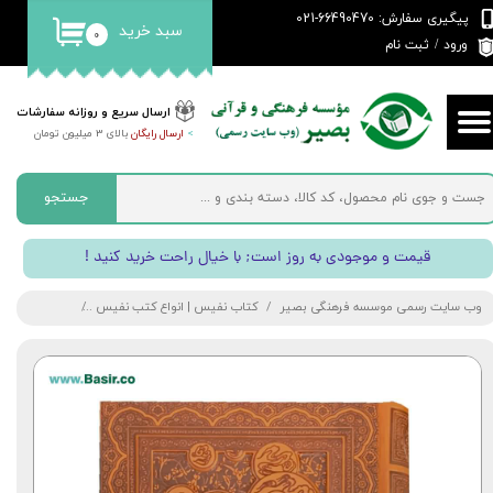
پیگیری سفارش: 66490470-021
سبد خرید
۰
حساب کاربری من
ورود
/
ثبت نام
تغییر گذر واژه
ارسال سریع و روزانه سفارشات
>
ارسال رایگان
بالای 3 میلیون تومان
سفارشات
خروج از حساب کاربری
جستجو
! قیمت و موجودی به روز است; با خیال راحت خرید کنید
وب سایت رسمی موسسه فرهنگی بصیر
کتاب نفیس | انواع کتب نفیس
حافظ نفیس | 