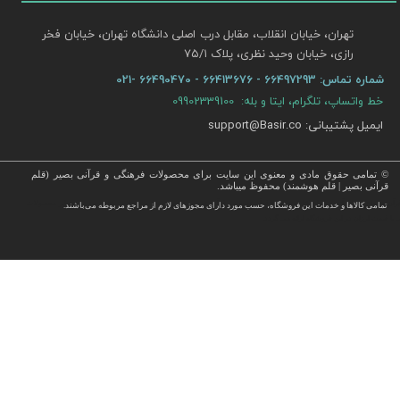
تهران، خیابان انقلاب، مقابل درب اصلی دانشگاه تهران، خیابان فخر
رازی، خیابان وحید نظری، پلاک ۷۵/۱​​​​​​​
شماره تماس:
66497293 - 66413676 - 66490470 -021
خط واتساپ، تلگرام، ایتا و بله: 09902339100
ایمیل پشتیبانی: support@Basir.co
© تمامی حقوق مادی و معنوی این سایت برای محصولات فرهنگی و قرآنی بصیر (قلم
قرآنی بصیر | قلم هوشمند) محفوظ میباشد.
قرآن ، انواع قلم قرآنی ، انواع کتاب نفیس و قرآن نفیس , قرآن عروس , کتب نفیس و معطر , کتاب چرمی و سایر محصولات
تمامی كالاها و خدمات این فروشگاه، حسب مورد دارای مجوزهای لازم از مراجع مربوطه می‌باشند.
 با قیمت ارزان در این فروشگاه ارائه می گردد.