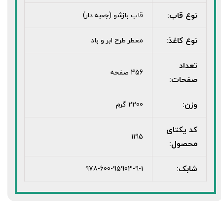
نوع قاب:
قاب بازشو (جعبه دار)
نوع کاغذ:
معطر طرح ابر و باد
تعداد
456 صفحه
صفحات:
وزن:
2200 گرم
کد یکتای
1195
محصول:
شابک:
978-600-95903-9-1