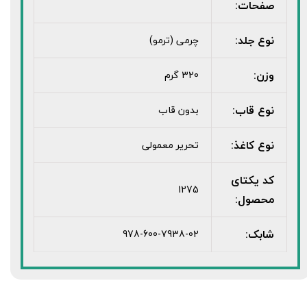
صفحات:
نوع جلد:
چرمی (ترمو)
وزن:
320 گرم
نوع قاب:
بدون قاب
نوع کاغذ:
تحریر معمولی
کد یکتای
1275
محصول:
شابک:
978-600-7938-02