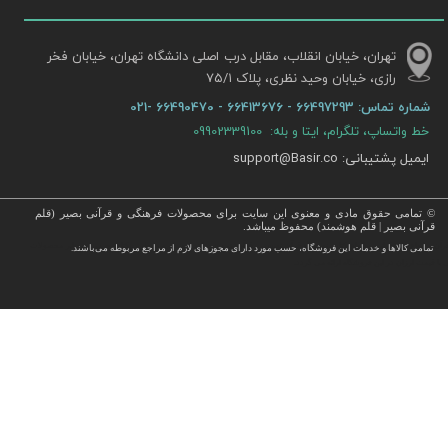
تهران، خیابان انقلاب، مقابل درب اصلی دانشگاه تهران، خیابان فخر
رازی، خیابان وحید نظری، پلاک ۷۵/۱​​​​​​​
شماره تماس:
66497293 - 66413676 - 66490470 -021
خط واتساپ، تلگرام، ایتا و بله: 09902339100
ایمیل پشتیبانی: support@Basir.co
© تمامی حقوق مادی و معنوی این سایت برای محصولات فرهنگی و قرآنی بصیر (قلم
قرآنی بصیر | قلم هوشمند) محفوظ میباشد.
قرآن ، انواع قلم قرآنی ، انواع کتاب نفیس و قرآن نفیس , قرآن عروس , کتب نفیس و معطر , کتاب چرمی و سایر محصولات
تمامی كالاها و خدمات این فروشگاه، حسب مورد دارای مجوزهای لازم از مراجع مربوطه می‌باشند.
 با قیمت ارزان در این فروشگاه ارائه می گردد.