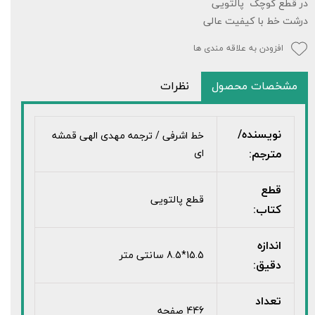
در قطع کوچک پالتویی
درشت خط با کیفیت عالی
افزودن به علاقه مندی ها
مشخصات محصول
نظرات
نویسنده/
خط اشرفی / ترجمه مهدی الهی قمشه
مترجم:
ای
قطع
قطع پالتویی
کتاب:
اندازه
15.5*8.5 سانتی متر
دقیق:
تعداد
446 صفحه