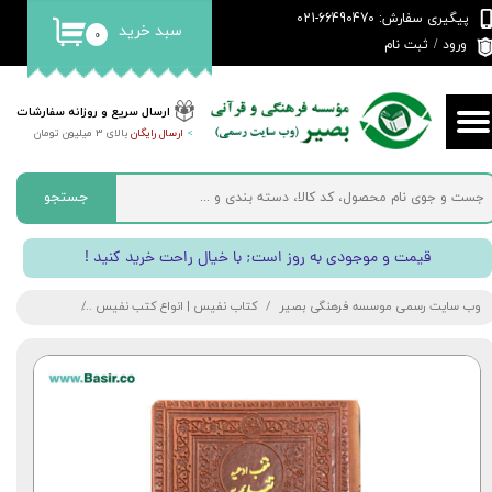
پیگیری سفارش: 66490470-021
سبد خرید
۰
حساب کاربری من
ورود
/
ثبت نام
تغییر گذر واژه
ارسال سریع و روزانه سفارشات
>
ارسال رایگان
بالای 3 میلیون تومان
سفارشات
خروج از حساب کاربری
جستجو
! قیمت و موجودی به روز است; با خیال راحت خرید کنید
وب سایت رسمی موسسه فرهنگی بصیر
کتاب نفیس | انواع کتب نفیس
مفاتیح الجنان 