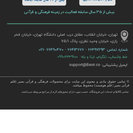
بیش از 11 سال سابقه اینماد
بیش از 35 سال سابقه فعالیت در زمینه فرهنگی و قرآنی
تهران، خیابان انقلاب، مقابل درب اصلی دانشگاه تهران، خیابان فخر
رازی، خیابان وحید نظری، پلاک ۷۵/۱​​​​​​​
شماره تماس:
66497293 - 66413676 - 66490470 -021
خط واتساپ، تلگرام، ایتا و بله: 09902339100
ایمیل پشتیبانی: support@Basir.co
© تمامی حقوق مادی و معنوی این سایت برای محصولات فرهنگی و قرآنی بصیر (قلم
قرآنی بصیر | قلم هوشمند) محفوظ میباشد.
قرآن ، انواع قلم قرآنی ، انواع کتاب نفیس و قرآن نفیس , قرآن عروس , کتب نفیس و معطر , کتاب چرمی و سایر محصولات
تمامی كالاها و خدمات این فروشگاه، حسب مورد دارای مجوزهای لازم از مراجع مربوطه می‌باشند.
 با قیمت ارزان در این فروشگاه ارائه می گردد.