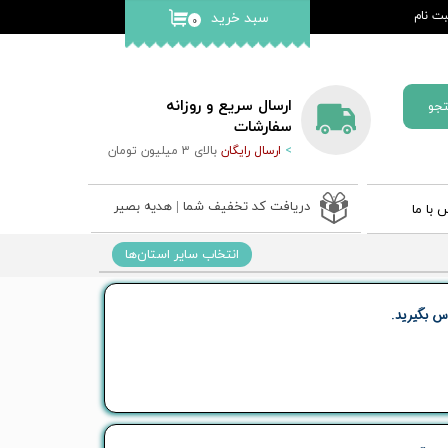
ت نام
سبد خرید
۰
کاربری من
گذر واژه
ارسال سریع و روزانه
جو
ات
سفارشات
>
ارسال رایگان
بالای 3 میلیون تومان
از حساب
دریافت کد تخفیف شما | هدیه بصیر
 با ما
 ادعیه
انتخاب سایر استان‌ها
ب نفیس
 قلم بصیر
س بگیرید.