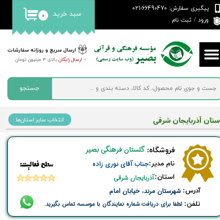
پیگیری سفارش: 66490470-021
سبد خرید
۰
حساب کاربری من
ورود
/
ثبت نام
تغییر گذر واژه
ارسال سریع و روزانه سفارشات
>
ارسال رایگان
بالای 3 میلیون تومان
سفارشات
خروج از حساب کاربری
جستجو
استان آذربایجان شرقی
انتخاب سایر استان‌ها
گلستان فرهنگی بصیر
​فروشگاه:
نام ​مدیر:
جناب آقای نوری زاده
​​سطح فعالیت:
استان:
آذربایجان شرقی
​آدرس:
شهرستان مرند، خیابان امام
تلفن:
لطفا برای دریافت شماره نمایندگان با موسسه تماس بگیرید.