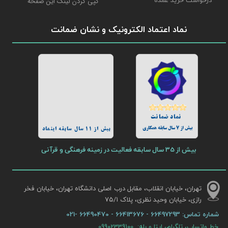
درخواست خرید عمده
کپی کردن لینک این صفحه
نماد اعتماد الکترونیک و نشان ضمانت
نماد ضمانت
بیش از 7 سال سابقه همکاری
بیش از 11 سال سابقه اینماد
بیش از 35 سال سابقه فعالیت در زمینه فرهنگی و قرآنی
تهران، خیابان انقلاب، مقابل درب اصلی دانشگاه تهران، خیابان فخر
رازی، خیابان وحید نظری، پلاک ۷۵/۱​​​​​​​
شماره تماس:
66497293 - 66413676 - 66490470 -021
خط واتساپ، تلگرام، ایتا و بله: 09902339100