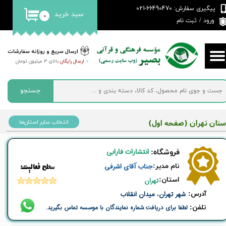
پیگیری سفارش: 66490470-021
سبد خرید
۰
حساب کاربری من
ورود
/
ثبت نام
تغییر گذر واژه
ارسال سریع و روزانه سفارشات
>
ارسال رایگان
بالای 3 میلیون تومان
سفارشات
خروج از حساب کاربری
جستجو
استان تهران (صفحه اول)
انتخاب سایر استان‌ها
انتشارات فارابی
​فروشگاه:
نام ​مدیر:
​جناب آقای اشرفی
​​سطح فعالیت:
استان:
تهران
​آدرس:
شهر تهران، میدان انقلاب
تلفن:
لطفا برای دریافت شماره نمایندگان با موسسه تماس بگیرید.