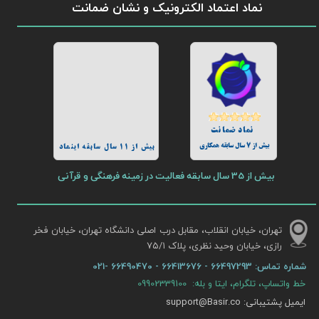
نماد اعتماد الکترونیک و نشان ضمانت
نماد ضمانت
بیش از 7 سال سابقه همکاری
بیش از 11 سال سابقه اینماد
بیش از 35 سال سابقه فعالیت در زمینه فرهنگی و قرآنی
تهران، خیابان انقلاب، مقابل درب اصلی دانشگاه تهران، خیابان فخر
رازی، خیابان وحید نظری، پلاک ۷۵/۱​​​​​​​
شماره تماس:
66497293 - 66413676 - 66490470 -021
خط واتساپ، تلگرام، ایتا و بله: 09902339100
ایمیل پشتیبانی: support@Basir.co