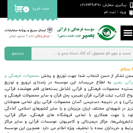
پیگیری سفارش: 66490470-021
سبد خرید
۰
حساب کاربری من
ورود
/
ثبت نام
تغییر گذر واژه
ارسال سریع و روزانه سفارشات
>
ارسال رایگان
بالای 3 میلیون تومان
سفارشات
خروج از حساب کاربری
جستجو
ا سلام
من تشکر از حسن انتخاب شما جهت توزیع و پخش
محصولات فرهنگی و
رآنی بصیر
به اطلاع می‌رساند این موسسه در راستای ترویج و توزیع
سترده محصولات فرهنگی و قرآنی (شامل بسته‌های قلم هوشمند قرآنی،
نواع کتاب،
تبلت قرآنی، قرآن نفیس،
رحل قرآن و سایر محصولات فرهنگی و
رآنی) و در نتیجه دسترسی آسان محصولات قرآنی برای تمامی هموطنان
زیز در شهرهای مختلف ایران عزیزمان و یا سایر کشورهای اسلامی آمادگی
ود را جهت همکاری با تمامی فروشگاه های فرهنگی، مراکز قرآنی،
تابفروشی‌ها، مراکز دیجیتالی و کامپیوتر، موسسات قرآنی و سایر مراکز
رتبط و خریداران عمده با تخفیف ویژه اعلام می دارد. همچین این موسسه